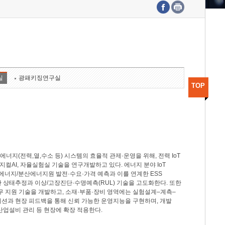
수도권연구본부
기획본부
사업화본부
행정본부
대외협력부
실
광패키징연구실
TOP
지(전력,열,수소 등) 시스템의 효율적 관제·운영을 위해, 전력 IoT
M, 피지컬AI, 자율실험실 기술을 연구개발하고 있다. 에너지 분야 IoT
너지/분산에너지원 발전·수요·가격 예측과 이를 연계한 ESS
반 상태추정과 이상/고장진단·수명예측(RUL) 기술을 고도화한다. 또한
무 지원 기술을 개발하고, 소재·부품·장비 영역에는 실험설계–계측–
이션과 현장 피드백을 통해 신뢰 가능한 운영지능을 구현하며, 개발
산업설비 관리 등 현장에 확장 적용한다.