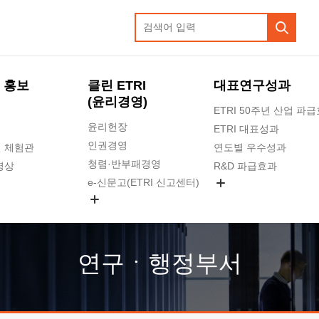
 홍보
클린 ETRI
대표연구성과
(윤리경영)
ETRI 50주년 산업 파
윤리헌장
ETRI 대표성과
인권경영
 체험관
연도별 우수성과
청렴·반부패경영
영상
R&D 파급효과
e-신문고(ETRI 신고센터)
지식공유플랫폼
공익신고
청렴포털 신고
고객의소리
연구ㆍ행정부서
수의계약 현황
부패징계 현황
감사결과공개