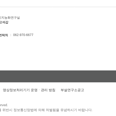
지지능화연구실
 고석갑
062-970-6677
연락처
영상정보처리기기 운영ㆍ관리 방침
부설연구소공고
erved.
를 위반시 정보통신망법에 의해 처벌됨을 유념하시기 바랍니다.