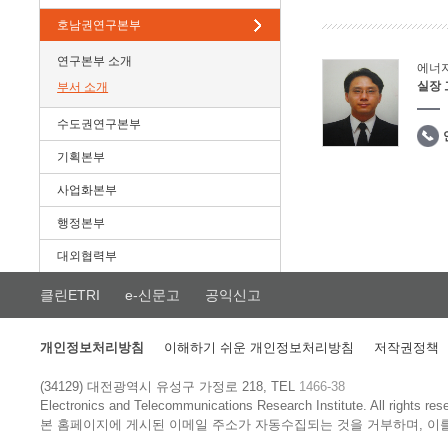
호남권연구본부
연구본부 소개
에너
실장
부서 소개
수도권연구본부
기획본부
사업화본부
행정본부
대외협력부
클린ETRI
e-신문고
공익신고
개인정보처리방침
이해하기 쉬운 개인정보처리방침
저작권정책
(34129) 대전광역시 유성구 가정로 218, TEL
1466-38
Electronics and Telecommunications Research Institute.
All rights res
본 홈페이지에 게시된 이메일 주소가 자동수집되는 것을 거부하며, 이