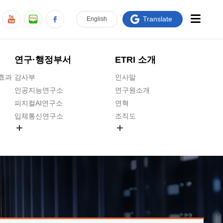
Translate
En
glish
연구·행정부서
ETRI 소개
급효과
감사부
인사말
인공지능연구소
연구원소개
피지컬AI연구소
연혁
입체통신연구소
조직도
공간미디어연구소
기타 공개정보
ADX융합연구소
원규 제·개정 예고
ICT전략연구소
연구원 고객헌장
인공지능안전연구소
ETRI CI
우주항공반도체전략연구단
주요업무연락처
대경권연구본부
찾아오시는길
호남권연구본부