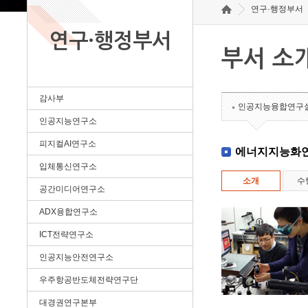
연구·행정부서
연구·행정부서
부서 소
감사부
인공지능융합연구
인공지능연구소
피지컬AI연구소
에너지지능화
입체통신연구소
소개
수
공간미디어연구소
ADX융합연구소
ICT전략연구소
인공지능안전연구소
우주항공반도체전략연구단
대경권연구본부