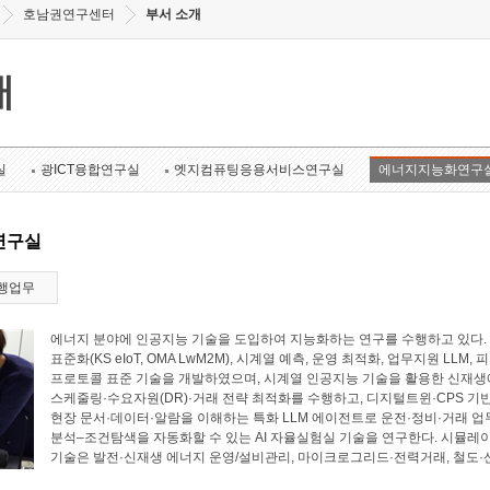
호남권연구센터
부서 소개
개
실
광ICT융합연구실
엣지컴퓨팅응용서비스연구실
에너지지능화연구
연구실
행업무
에너지 분야에 인공지능 기술을 도입하여 지능화하는 연구를 수행하고 있다. 에너
표준화(KS eIoT, OMA LwM2M), 시계열 예측, 운영 최적화, 업무지원 LL
프로토콜 표준 기술을 개발하였으며, 시계열 인공지능 기술을 활용한 신재생에
스케줄링·수요자원(DR)·거래 전략 최적화를 수행하고, 디지털트윈·CPS 기
현장 문서·데이터·알람을 이해하는 특화 LLM 에이전트로 운전·정비·거래 업
분석–조건탐색을 자동화할 수 있는 AI 자율실험실 기술을 연구한다. 시뮬레
기술은 발전·신재생 에너지 운영/설비관리, 마이크로그리드·전력거래, 철도·