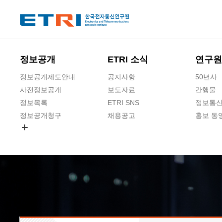
본문 바로가기
주요메뉴 바로가기
하단메뉴 바로가기
정보공개
ETRI 소식
연구원
정보공개제도안내
공지사항
50년사
사전정보공개
보도자료
간행물
정보목록
ETRI SNS
정보통신
정보공개청구
채용공고
홍보 동
경영공시
공공데이터개방
사업실명제