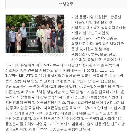
수행업무
기업 융합기술 지원협력, 광통신
국제공인시험기관 운영 및
시험지원, 3D 융합 상용화지원센터
지원과 센터 연구사업 및
연구결과물의 Q-mark 검증을
담당하고 있다. 국제공인시험기관
운영 및 시험지원 분야는
광통신소자, 부품, 모듈, 단말,
시스템 등 광통신 전 분야에 대해
국내에서 유일하게 미국 A2LA로부터 국제공인시험기관 자격을 획득하여
산업체의 시험인증을 지원하고 있다. 시험내용은 Telcordia, IEEE, IEC,
TIA/EIA, MIL-STD 등 66개 국제시험규격에 따른 광통신 제품의 온·습도순환,
충격, 진동, 내부 습도 등 신뢰성 15개 항목 및 중심파장, 반사·삽입손실,
편광모드 분산 등 특성 측정 42개 항목에 달한다. 3D융합상용화지원 분야는
기존 산업의 구조에 3차원 영상기술 또는 3차원 정보기술을 접목하여 새로운
부가가치 창출을 위해 광주광역시 지역을 거점으로 3D융합상용화지원센터
지원인프라 구축 및 상용화지원서비스, 기술사업화지원을 통해 3D 강소기업
및 중핵기업을 육성하여 지역균형발전을 목적으로 있다. 또한 1실 1기업 지원,
ETRI 신기술설명회 개최, 중소기업 지원활동에 대한 고객 만족도 조사를
수행하고 있으며, 호남권연구센터에서 수행하고 있는 연구개발 사업에 대한
품질관리를 위하여 사업 Q-mark 프로세스 검증과 기술 이전을 위한 연구개발
결과물에 대한 기술 Q-mark 검증업무도 수행하고 있다.