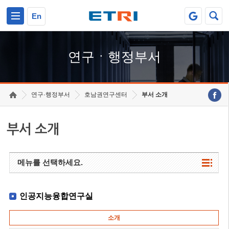
본문 바로가기
주요메뉴 바로가기
하단메뉴 바로가기
En
연구ㆍ행정부서
연구·행정부서
호남권연구센터
부서 소개
부서 소개
메뉴를 선택하세요.
인공지능융합연구실
소개