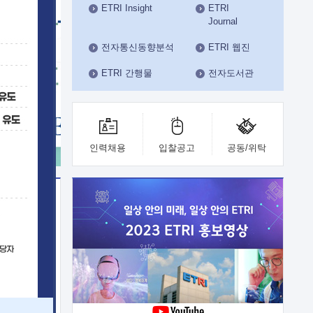
ETRI Insight
ETRI
수도권연구본부
Journal
기획본부
사업화본부
전자통신동향분석
ETRI 웹진
행정본부
ETRI 간행물
전자도서관
대외협력부
인력채용
입찰공고
공동/위탁
이전
업 지원
능 기술
체실험실