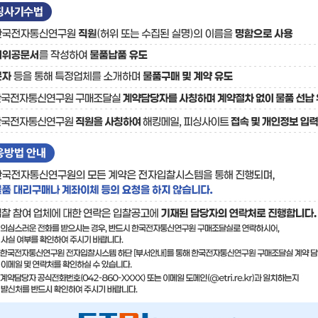
료
기술사업화플랫폼/기술
기술예고
중소기
보유특허
이전가
융합기술연구생산센터
반도