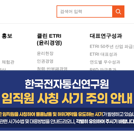
 홍보
클린 ETRI
대표연구성과
(윤리경영)
ETRI 50주년 산업 파
윤리헌장
ETRI 대표성과
인권경영
 체험관
연도별 우수성과
청렴·반부패경영
영상
R&D 파급효과
e-신문고(ETRI 신고센터)
지식공유플랫폼
공익신고
청렴포털 신고
고객의소리
수의계약 현황
부패징계 현황
감사결과공개