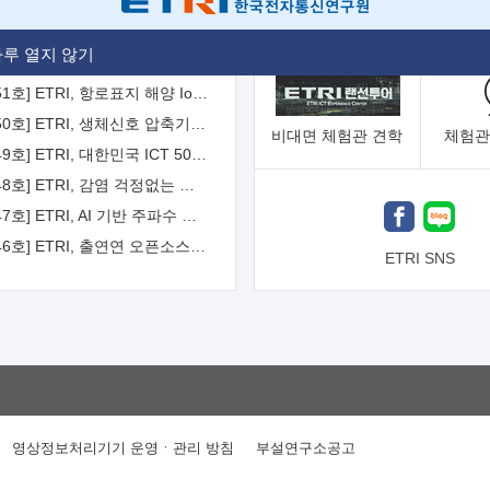
[2026-52호] ETRI, ITU-T 자율주행차 국제표준화 주도한다
루 열지 않기
[2026-51호] ETRI, 항로표지 해양 IoT 무선통신체계 개발 나선다
[2026-50호] ETRI, 생체신호 압축기술 국제표준 채택...의료 AI 시대 연다
비대면
체험관 견학
체험관
[2026-49호] ETRI, 대한민국 ICT 50년 역사를 담은 온라인 50년사 공개
[2026-48호] ETRI, 감염 걱정없는 공중 터치 인터페이스 시대 연다
[2026-47호] ETRI, AI 기반 주파수 예측기술 국제표준 이끌어
[2026-46호] ETRI, 출연연 오픈소스 협의체 '범출연연'으로 확대 운영
ETRI SNS
영상정보처리기기 운영ㆍ관리 방침
부설연구소공고