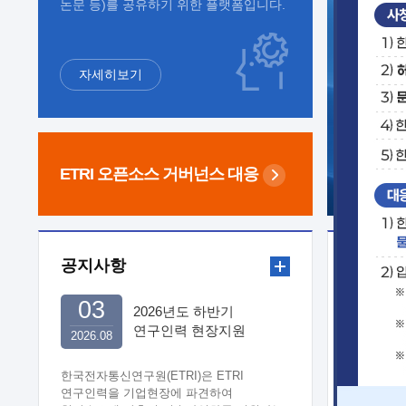
논문 등)를 공유하기 위한 플랫폼입니다.
자세히보기
ETRI 오픈소스
거버넌스 대응
공지사항
보도자
03
2026년도 하반기
연구인력 현장지원
2026.08
희망기업 신청/접수
한국전자통신연구원(ETRI)은 ETRI
연구인력을 기업현장에 파견하여