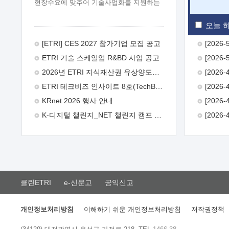
현장수요에 맞추어 기술사업화를 지원하는
『연구인력 현장지원』프로그램을
운영하고 있습니다.이에 연구인력의 지원을
오늘 하
희망하는 중소.중견기업에서는 신청하여
주시기 바랍니다.
2026년 8월
[ETRI] CES 2027 참가기업 모집 공고
한국전자통신연구원장
1. 추진개요

ETRI 기술 스케일업 R&BD 사업 공고
추진목적: ETRI 인력을 기업현장에 파견.
기술지원을 실시함으로써 ETRI 개발기술의
2026년 ETRI 지식재산권 유상양도계약 수요조사 공고
사업화를 지원하여 사업화성과를
ETRI 테크비즈 인사이트 8호(TechBiz Insight Vol.8) 발간
극대화하고, 지원기업을 강견기업으로
육성하고자 함.
 신청자격: ETRI
KRnet 2026 행사 안내
협력기업 및 일반 ICT 중소기업* 협력기업:
K-디지털 챌린지_NET 챌린지 캠프 시즌13 안내
ETRI 창업/연구소기업, 기술이전/출자기업
등 ETRI 개발기술을 사업화하고자 하는
기업
 파견기간: 1년 이상 [최대 3년까지
연속지원 가능]* 연속지원은 지원완료
시점에서 당해 지원실적과 차기 지원계획을
평가하여 결정
 기업부담: 연구인력
연봉기준 30 ~ 40%* (1년차) 연봉의 30%,
클린ETRI
e-신문고
공익신고
(2 ~ 3년차) 연봉의 40%
 추진일정(1)
희망기업 신청/접수(2)희망인력-희망기업
매칭(3)현장조사/ 선정(심의)(4)협약체결
개인정보처리방침
이해하기 쉬운 개인정보처리방침
저작권정책
(5)기업파견8월 3일 ~ 14일
8월 17일 ~
26일
9월초순
9월 중순
10월 이후*