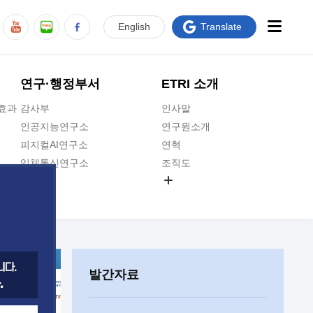
En
glish
Translate
연구·행정부서
ETRI 소개
급효과
감사부
인사말
인공지능연구소
연구원소개
피지컬AI연구소
연혁
입체통신연구소
조직도
공간미디어연구소
기타 공개정보
ADX융합연구소
원규 제·개정 예고
ICT전략연구소
연구원 고객헌장
인공지능안전연구소
ETRI CI
우주항공반도체전략연구단
주요업무연락처
발간자료
대경권연구본부
찾아오시는길
호남권연구본부