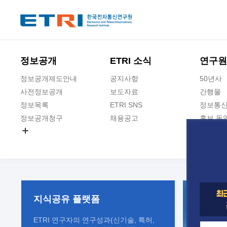
본문 바로가기
주요메뉴 바로가기
정보공개
ETRI 소식
연구원
정보공개제도안내
공지사항
50년사
사전정보공개
보도자료
간행물
정보목록
ETRI SNS
정보통신
정보공개청구
채용공고
홍보 동
경영공시
공공데이터개방
사업실명제
지식공유
플랫폼
ETRI 연구자의 연구성과(신기술, 특허,