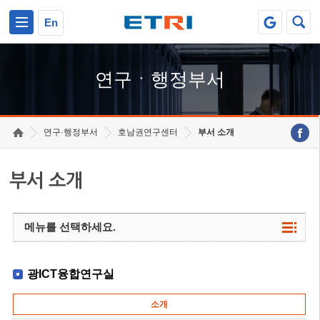
본문 바로가기
주요메뉴 바로가기
하단메뉴 바로가기
En
연구ㆍ행정부서
연구·행정부서
호남권연구센터
부서 소개
부서 소개
메뉴를 선택하세요.
광ICT융합연구실
소개