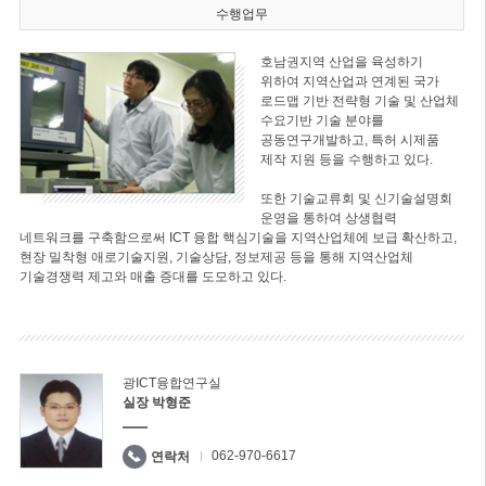
수행업무
호남권지역 산업을 육성하기
위하여 지역산업과 연계된 국가
로드맵 기반 전략형 기술 및 산업체
수요기반 기술 분야를
공동연구개발하고, 특허 시제품
제작 지원 등을 수행하고 있다.
또한 기술교류회 및 신기술설명회
운영을 통하여 상생협력
네트워크를 구축함으로써 ICT 융합 핵심기술을 지역산업체에 보급 확산하고,
현장 밀착형 애로기술지원, 기술상담, 정보제공 등을 통해 지역산업체
기술경쟁력 제고와 매출 증대를 도모하고 있다.
광ICT융합연구실
실장 박형준
062-970-6617
연락처