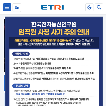
본문 바로가기
주요메뉴 바로가기
En
지식공유
ETRI 오픈소스
플랫폼
거버넌스 대응
발간자료