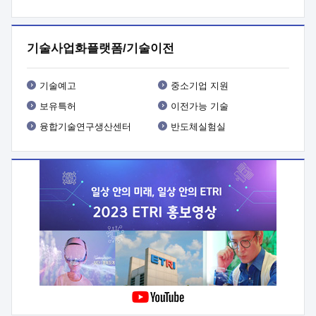
프로그램 개발
 상세이력ㅇ(붙 임1) 대상인력 A 상세이력ㅇ(붙
임2) 대상인력 B 상세이력
3. 신청방법 및 향후일정 등

신청방법: 이메일 (verdi@etri.re.kr)* <별첨양식>을 작성하여
기술사업화플랫폼/기술이전
제출
 문 의 처: ETRI사업화본부 기업성장지원부
기업성장지원전략실ㅇ오경석 책임 연구원 (T. 042-860-5076,
verdi@etri.re.kr)
 제출양식
ㅇ(별첨양식) ETRI연구인력
기술예고
중소기업 지원
현장지원 신청서 (기업)
보유특허
이전가능 기술
융합기술연구생산센터
반도체실험실