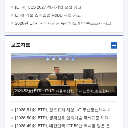
바랍니다.
2026년 8월 한국전자통신연구원장
1. 추진개요

추진목적: ETRI 인력을 기업현장에 파견. 기술지원을
[ETRI] CES 2027 참가기업 모집 공고
실시함으로써 ETRI 개발기술의 사업화를 지원하여
ETRI 기술 스케일업 R&BD 사업 공고
사업화성과를 극대화하고, 지원기업을 강견기업으로 육성하고자
함.
2026년 ETRI 지식재산권 유상양도계약 수요조사 공고
 신청자격: ETRI 협력기업 및 일반 ICT 중소기업*
협력기업: ETRI 창업/연구소기업, 기술이전/출자기업 등 ETRI
개발기술을 사업화하고자 하는 기업
 파견기간: 1년 이상
[최대 3년까지 연속지원 가능]* 연속지원은 지원완료 시점에서
보도자료
당해 지원실적과 차기 지원계획을 평가하여 결정
 기업부담:
연구인력 연봉기준 30 ~ 40%* (1년차) 연봉의 30%, (2 ~ 3년차)
연봉의 40%
 추진일정(1)희망기업 신청/접수(2)희망인력-
희망기업 매칭(3)현장조사/ 선정(심의)(4)협약체결(5)
기업파견8월 3일 ~ 14일
8월 17일 ~ 26일
9월초순
9월 중순
10월 이후* 상기일정은 희망인력-희망기업간 매칭 원활시를
가정한 것으로 상황에 따라 상당기간 일정이 지연될 수 있음. **
(1)희망인력-희망기업간 적합성이 낮다고 판단되거나, (2)
희망인력이 파견의사를 철회할 경우 후속 절차가 진행되지 않을
[2026-52호] ETRI, ITU-T 자율주행차 국제표준화 주도한다
수 있음.2. 현장지원 희망인력 및 상세이력
 희망인력
목록기술분야연구인력번호지원가능 기술반도체/
전자소자A반도체 소자(trasistor/diode) 제작 공정 전자소자 제작
[2026-51호] ETRI, 항로표지 해양 IoT 무선통신체계 개발 나선다
공정(FET / SBD 등 )유기물 반도체 소재 및 소자 설계, 합성 및
제작바이오센서 설계/제작토양/수질/가스 센서 설계/
[2026-50호] ETRI, 생체신호 압축기술 국제표준 채택...의료 AI 시대 연다
제작광소자응용B광 센서 및 응용 시스템시스템 제어 및 데이터
[2026-49호] ETRI, 대한민국 ICT 50년 역사를 담은 온라인 50년사 공개
처리FPGA 제어, VHDL 프로그램 개발Labview, Python, C