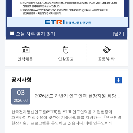
ETRI Insight
ETRI Journal
전자통신동향분석
ETRI 웹진
ETRI 간행물
전자도서관
[닫기]
오늘 하루 열지 않기
인력채용
입찰공고
공동/위탁
공지사항
03
2026년도 하반기 연구인력 현장지원 희망기업 신청/접수
2026.08
한국전자통신연구원(ETRI)은 ETRI 연구인력을 기업현장에
파견하여 현장수요에 맞추어 기술사업화를 지원하는 『연구인력
현장지원』프로그램을 운영하고 있습니다.이에 연구인력의
지원을 희망하는 중소.중견기업에서는 신청하여 주시기