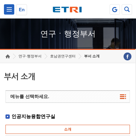
본문 바로가기
주요메뉴 바로가기
하단메뉴 바로가기
En
연구ㆍ행정부서
연구·행정부서
호남권연구센터
부서 소개
부서 소개
메뉴를 선택하세요.
인공지능융합연구실
소개