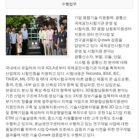
수행업무
기업 융합기술 지원협력, 광통신
국제공인시험기관 운영 및
시험지원, 3D 융합 상용화지원센터
지원과 센터 연구사업 및
연구결과물의 Q-mark 검증을
담당하고 있다. 국제공인시험기관
운영 및 시험지원 분야는
광통신소자, 부품, 모듈, 단말,
시스템 등 광통신 전 분야에 대해
국내에서 유일하게 미국 A2LA로부터 국제공인시험기관 자격을 획득하여
산업체의 시험인증을 지원하고 있다. 시험내용은 Telcordia, IEEE, IEC,
TIA/EIA, MIL-STD 등 66개 국제시험규격에 따른 광통신 제품의 온·습도순환,
충격, 진동, 내부 습도 등 신뢰성 15개 항목 및 중심파장, 반사·삽입손실,
편광모드 분산 등 특성 측정 42개 항목에 달한다. 3D융합상용화지원 분야는
기존 산업의 구조에 3차원 영상기술 또는 3차원 정보기술을 접목하여 새로운
부가가치 창출을 위해 광주광역시 지역을 거점으로 3D융합상용화지원센터
지원인프라 구축 및 상용화지원서비스, 기술사업화지원을 통해 3D 강소기업
및 중핵기업을 육성하여 지역균형발전을 목적으로 있다. 또한 1실 1기업 지원,
ETRI 신기술설명회 개최, 중소기업 지원활동에 대한 고객 만족도 조사를
수행하고 있으며, 호남권연구센터에서 수행하고 있는 연구개발 사업에 대한
품질관리를 위하여 사업 Q-mark 프로세스 검증과 기술 이전을 위한 연구개발
결과물에 대한 기술 Q-mark 검증업무도 수행하고 있다.