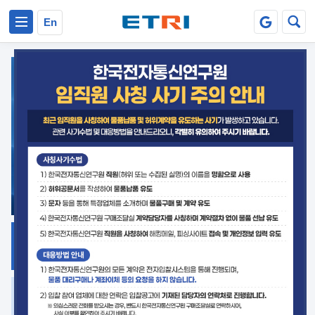
본문 바로가기
주요메뉴 바로가기
En
지식공유
ETRI 오픈소스
플랫폼
거버넌스 대응
발간자료