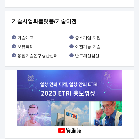
프로그램 개발
 상세이력ㅇ(붙 임1) 대상인력 A 상세이력ㅇ(붙
임2) 대상인력 B 상세이력
3. 신청방법 및 향후일정 등

신청방법: 이메일 (verdi@etri.re.kr)* <별첨양식>을 작성하여
기술사업화플랫폼/기술이전
제출
 문 의 처: ETRI사업화본부 기업성장지원부
기업성장지원전략실ㅇ오경석 책임 연구원 (T. 042-860-5076,
verdi@etri.re.kr)
 제출양식
ㅇ(별첨양식) ETRI연구인력
기술예고
중소기업 지원
현장지원 신청서 (기업)
보유특허
이전가능 기술
융합기술연구생산센터
반도체실험실