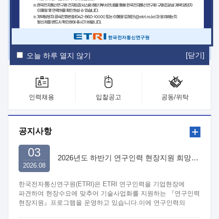
ETRI Insight
ETRI Journal
전자통신동향분석
ETRI 웹진
ETRI 간행물
전자도서관
[닫기]
오늘 하루 열지 않기
인력채용
입찰공고
공동/위탁
공지사항
03
2026년도 하반기 연구인력 현장지원 희망기업 신청/접수
2026.08
한국전자통신연구원(ETRI)은 ETRI 연구인력을 기업현장에
파견하여 현장수요에 맞추어 기술사업화를 지원하는 『연구인력
현장지원』프로그램을 운영하고 있습니다.이에 연구인력의
지원을 희망하는 중소.중견기업에서는 신청하여 주시기