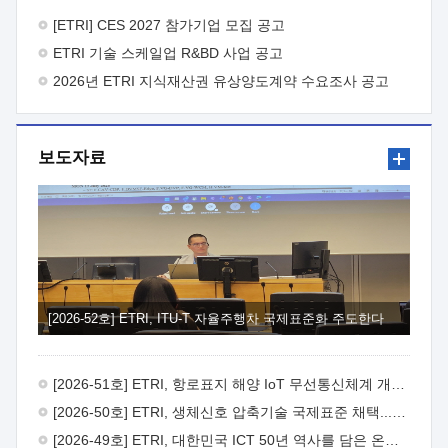
바랍니다.
2026년 8월 한국전자통신연구원장
1. 추진개요

추진목적: ETRI 인력을 기업현장에 파견. 기술지원을
[ETRI] CES 2027 참가기업 모집 공고
실시함으로써 ETRI 개발기술의 사업화를 지원하여
ETRI 기술 스케일업 R&BD 사업 공고
사업화성과를 극대화하고, 지원기업을 강견기업으로 육성하고자
함.
2026년 ETRI 지식재산권 유상양도계약 수요조사 공고
 신청자격: ETRI 협력기업 및 일반 ICT 중소기업*
협력기업: ETRI 창업/연구소기업, 기술이전/출자기업 등 ETRI
개발기술을 사업화하고자 하는 기업
 파견기간: 1년 이상
[최대 3년까지 연속지원 가능]* 연속지원은 지원완료 시점에서
보도자료
당해 지원실적과 차기 지원계획을 평가하여 결정
 기업부담:
연구인력 연봉기준 30 ~ 40%* (1년차) 연봉의 30%, (2 ~ 3년차)
연봉의 40%
 추진일정(1)희망기업 신청/접수(2)희망인력-
희망기업 매칭(3)현장조사/ 선정(심의)(4)협약체결(5)
기업파견8월 3일 ~ 14일
8월 17일 ~ 26일
9월초순
9월 중순
10월 이후* 상기일정은 희망인력-희망기업간 매칭 원활시를
가정한 것으로 상황에 따라 상당기간 일정이 지연될 수 있음. **
(1)희망인력-희망기업간 적합성이 낮다고 판단되거나, (2)
희망인력이 파견의사를 철회할 경우 후속 절차가 진행되지 않을
[2026-52호] ETRI, ITU-T 자율주행차 국제표준화 주도한다
수 있음.2. 현장지원 희망인력 및 상세이력
 희망인력
목록기술분야연구인력번호지원가능 기술반도체/
전자소자A반도체 소자(trasistor/diode) 제작 공정 전자소자 제작
[2026-51호] ETRI, 항로표지 해양 IoT 무선통신체계 개발 나선다
공정(FET / SBD 등 )유기물 반도체 소재 및 소자 설계, 합성 및
제작바이오센서 설계/제작토양/수질/가스 센서 설계/
[2026-50호] ETRI, 생체신호 압축기술 국제표준 채택...의료 AI 시대 연다
제작광소자응용B광 센서 및 응용 시스템시스템 제어 및 데이터
[2026-49호] ETRI, 대한민국 ICT 50년 역사를 담은 온라인 50년사 공개
처리FPGA 제어, VHDL 프로그램 개발Labview, Python, C