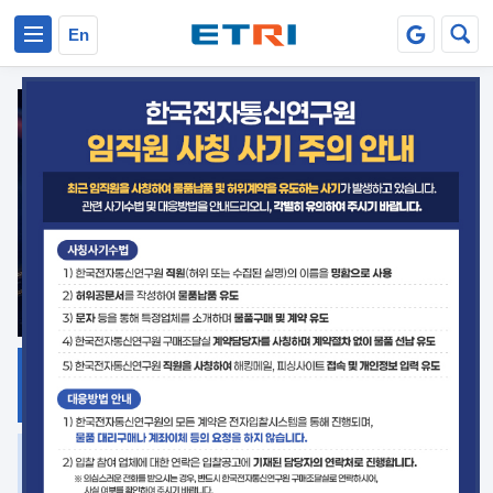
본문 바로가기
주요메뉴 바로가기
En
지식공유
ETRI 오픈소스
플랫폼
거버넌스 대응
발간자료