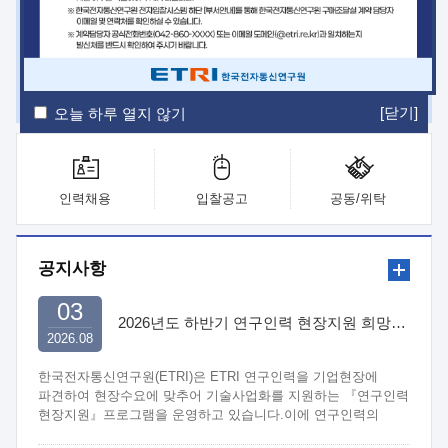
ETRI Insight
ETRI Journal
전자통신동향분석
ETRI 웹진
ETRI 간행물
전자도서관
[닫기]
오늘 하루 열지 않기
인력채용
입찰공고
공동/위탁
공지사항
03
2026년도 하반기 연구인력 현장지원 희망기업 신청/접수
2026.08
한국전자통신연구원(ETRI)은 ETRI 연구인력을 기업현장에
파견하여 현장수요에 맞추어 기술사업화를 지원하는 『연구인력
현장지원』프로그램을 운영하고 있습니다.이에 연구인력의
지원을 희망하는 중소.중견기업에서는 신청하여 주시기