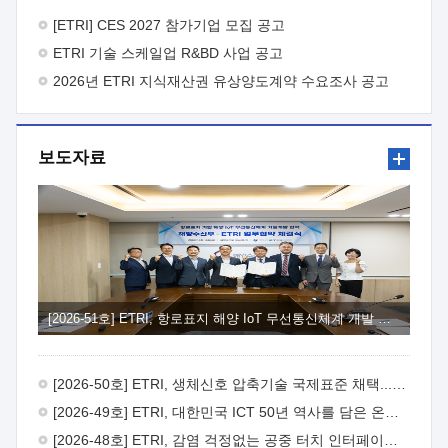
바랍니다.
2026년 8월 한국전자통신연구원장
1. 추진개요

추진목적: ETRI 인력을 기업현장에 파견. 기술지원을
[ETRI] CES 2027 참가기업 모집 공고
실시함으로써 ETRI 개발기술의 사업화를 지원하여
ETRI 기술 스케일업 R&BD 사업 공고
사업화성과를 극대화하고, 지원기업을 강견기업으로 육성하고자
함.
2026년 ETRI 지식재산권 유상양도계약 수요조사 공고
 신청자격: ETRI 협력기업 및 일반 ICT 중소기업*
협력기업: ETRI 창업/연구소기업, 기술이전/출자기업 등 ETRI
개발기술을 사업화하고자 하는 기업
 파견기간: 1년 이상
[최대 3년까지 연속지원 가능]* 연속지원은 지원완료 시점에서
보도자료
당해 지원실적과 차기 지원계획을 평가하여 결정
 기업부담:
연구인력 연봉기준 30 ~ 40%* (1년차) 연봉의 30%, (2 ~ 3년차)
연봉의 40%
 추진일정(1)희망기업 신청/접수(2)희망인력-
희망기업 매칭(3)현장조사/ 선정(심의)(4)협약체결(5)
기업파견8월 3일 ~ 14일
8월 17일 ~ 26일
9월초순
9월 중순
10월 이후* 상기일정은 희망인력-희망기업간 매칭 원활시를
가정한 것으로 상황에 따라 상당기간 일정이 지연될 수 있음. **
(1)희망인력-희망기업간 적합성이 낮다고 판단되거나, (2)
희망인력이 파견의사를 철회할 경우 후속 절차가 진행되지 않을
[2026-51호] ETRI, 항로표지 해양 IoT 무선통신체계 개발 나선다
수 있음.2. 현장지원 희망인력 및 상세이력
 희망인력
목록기술분야연구인력번호지원가능 기술반도체/
전자소자A반도체 소자(trasistor/diode) 제작 공정 전자소자 제작
[2026-50호] ETRI, 생체신호 압축기술 국제표준 채택...의료 AI 시대 연다
공정(FET / SBD 등 )유기물 반도체 소재 및 소자 설계, 합성 및
제작바이오센서 설계/제작토양/수질/가스 센서 설계/
[2026-49호] ETRI, 대한민국 ICT 50년 역사를 담은 온라인 50년사 공개
제작광소자응용B광 센서 및 응용 시스템시스템 제어 및 데이터
[2026-48호] ETRI, 감염 걱정없는 공중 터치 인터페이스 시대 연다
처리FPGA 제어, VHDL 프로그램 개발Labview, Python, C