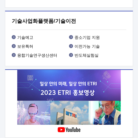
프로그램 개발
 상세이력ㅇ(붙 임1) 대상인력 A 상세이력ㅇ(붙
임2) 대상인력 B 상세이력
3. 신청방법 및 향후일정 등

신청방법: 이메일 (verdi@etri.re.kr)* <별첨양식>을 작성하여
기술사업화플랫폼/기술이전
제출
 문 의 처: ETRI사업화본부 기업성장지원부
기업성장지원전략실ㅇ오경석 책임 연구원 (T. 042-860-5076,
verdi@etri.re.kr)
 제출양식
ㅇ(별첨양식) ETRI연구인력
기술예고
중소기업 지원
현장지원 신청서 (기업)
보유특허
이전가능 기술
융합기술연구생산센터
반도체실험실