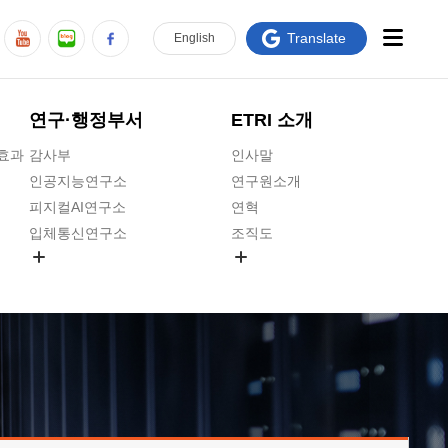
Translate
En
glish
연구·행정부서
ETRI 소개
급효과
감사부
인사말
인공지능연구소
연구원소개
피지컬AI연구소
연혁
입체통신연구소
조직도
공간미디어연구소
기타 공개정보
ADX융합연구소
원규 제·개정 예고
ICT전략연구소
연구원 고객헌장
인공지능안전연구소
ETRI CI
우주항공반도체전략연구단
주요업무연락처
대경권연구본부
찾아오시는길
호남권연구본부