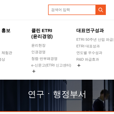
 홍보
클린 ETRI
대표연구성과
(윤리경영)
ETRI 50주년 산업 파
윤리헌장
ETRI 대표성과
인권경영
 체험관
연도별 우수성과
청렴·반부패경영
영상
R&D 파급효과
e-신문고(ETRI 신고센터)
지식공유플랫폼
공익신고
청렴포털 신고
고객의소리
연구ㆍ행정부서
수의계약 현황
부패징계 현황
감사결과공개