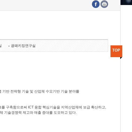
수도권연구본부
기획본부
사업화본부
행정본부
대외협력부
실
광패키징연구실
TOP
 기반 전략형 기술 및 산업체 수요기반 기술 분야를
를 구축함으로써 ICT 융합 핵심기술을 지역산업체에 보급 확산하고,
체 기술경쟁력 제고와 매출 증대를 도모하고 있다.