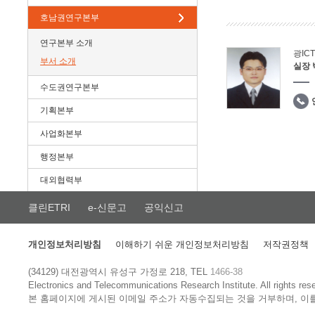
호남권연구본부
연구본부 소개
광IC
부서 소개
실장
수도권연구본부
기획본부
사업화본부
행정본부
대외협력부
클린ETRI
e-신문고
공익신고
개인정보처리방침
이해하기 쉬운 개인정보처리방침
저작권정책
(34129) 대전광역시 유성구 가정로 218, TEL
1466-38
Electronics and Telecommunications Research Institute.
All rights res
본 홈페이지에 게시된 이메일 주소가 자동수집되는 것을 거부하며, 이