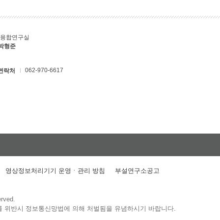
T융합연구실
 박형준
062-970-6617
연락처
영상정보처리기기 운영ㆍ관리 방침
부설연구소공고
erved.
를 위반시 정보통신망법에 의해 처벌됨을 유념하시기 바랍니다.