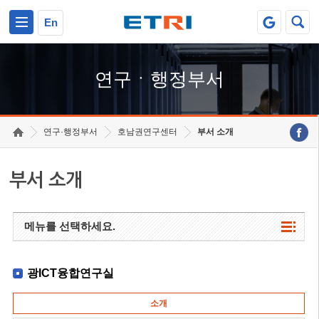
본문 바로가기
주요메뉴 바로가기
하단메뉴 바로가기
En
연구ㆍ행정부서
연구·행정부서
호남권연구센터
부서 소개
부서 소개
메뉴를 선택하세요.
광ICT융합연구실
소개