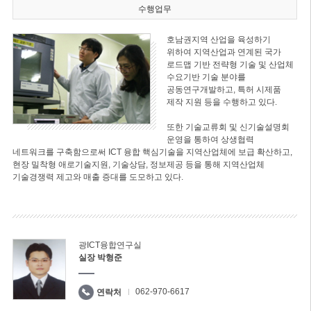
수행업무
호남권지역 산업을 육성하기
위하여 지역산업과 연계된 국가
로드맵 기반 전략형 기술 및 산업체
수요기반 기술 분야를
공동연구개발하고, 특허 시제품
제작 지원 등을 수행하고 있다.
또한 기술교류회 및 신기술설명회
운영을 통하여 상생협력
네트워크를 구축함으로써 ICT 융합 핵심기술을 지역산업체에 보급 확산하고,
현장 밀착형 애로기술지원, 기술상담, 정보제공 등을 통해 지역산업체
기술경쟁력 제고와 매출 증대를 도모하고 있다.
광ICT융합연구실
실장 박형준
062-970-6617
연락처