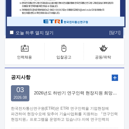
ETRI Insight
ETRI Journal
전자통신동향분석
ETRI 웹진
ETRI 간행물
전자도서관
[닫기]
오늘 하루 열지 않기
인력채용
입찰공고
공동/위탁
공지사항
03
2026년도 하반기 연구인력 현장지원 희망기업 신청/접수
2026.08
한국전자통신연구원(ETRI)은 ETRI 연구인력을 기업현장에
파견하여 현장수요에 맞추어 기술사업화를 지원하는 『연구인력
현장지원』프로그램을 운영하고 있습니다.이에 연구인력의
지원을 희망하는 중소.중견기업에서는 신청하여 주시기