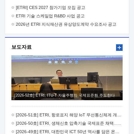
바랍니다.
2026년 8월 한국전자통신연구원장
1. 추진개요

추진목적: ETRI 인력을 기업현장에 파견. 기술지원을
[ETRI] CES 2027 참가기업 모집 공고
실시함으로써 ETRI 개발기술의 사업화를 지원하여
ETRI 기술 스케일업 R&BD 사업 공고
사업화성과를 극대화하고, 지원기업을 강견기업으로 육성하고자
함.
2026년 ETRI 지식재산권 유상양도계약 수요조사 공고
 신청자격: ETRI 협력기업 및 일반 ICT 중소기업*
협력기업: ETRI 창업/연구소기업, 기술이전/출자기업 등 ETRI
개발기술을 사업화하고자 하는 기업
 파견기간: 1년 이상
[최대 3년까지 연속지원 가능]* 연속지원은 지원완료 시점에서
보도자료
당해 지원실적과 차기 지원계획을 평가하여 결정
 기업부담:
연구인력 연봉기준 30 ~ 40%* (1년차) 연봉의 30%, (2 ~ 3년차)
연봉의 40%
 추진일정(1)희망기업 신청/접수(2)희망인력-
희망기업 매칭(3)현장조사/ 선정(심의)(4)협약체결(5)
기업파견8월 3일 ~ 14일
8월 17일 ~ 26일
9월초순
9월 중순
10월 이후* 상기일정은 희망인력-희망기업간 매칭 원활시를
가정한 것으로 상황에 따라 상당기간 일정이 지연될 수 있음. **
(1)희망인력-희망기업간 적합성이 낮다고 판단되거나, (2)
희망인력이 파견의사를 철회할 경우 후속 절차가 진행되지 않을
[2026-52호] ETRI, ITU-T 자율주행차 국제표준화 주도한다
수 있음.2. 현장지원 희망인력 및 상세이력
 희망인력
목록기술분야연구인력번호지원가능 기술반도체/
전자소자A반도체 소자(trasistor/diode) 제작 공정 전자소자 제작
[2026-51호] ETRI, 항로표지 해양 IoT 무선통신체계 개발 나선다
공정(FET / SBD 등 )유기물 반도체 소재 및 소자 설계, 합성 및
제작바이오센서 설계/제작토양/수질/가스 센서 설계/
[2026-50호] ETRI, 생체신호 압축기술 국제표준 채택...의료 AI 시대 연다
제작광소자응용B광 센서 및 응용 시스템시스템 제어 및 데이터
[2026-49호] ETRI, 대한민국 ICT 50년 역사를 담은 온라인 50년사 공개
처리FPGA 제어, VHDL 프로그램 개발Labview, Python, C