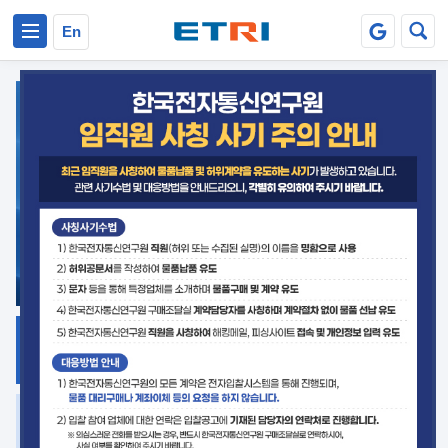
본문 바로가기
주요메뉴 바로가기
En
지식공유
ETRI 오픈소스
플랫폼
거버넌스 대응
발간자료