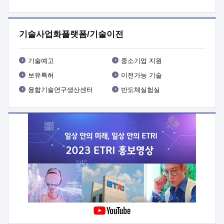
프로그램 개발
 상세이력ㅇ(붙 임1) 대상인력 A 상세이력ㅇ(붙
임2) 대상인력 B 상세이력
3. 신청방법 및 향후일정 등

신청방법: 이메일 (verdi@etri.re.kr)* <별첨양식>을 작성하여
기술사업화플랫폼/기술이전
제출
 문 의 처: ETRI사업화본부 기업성장지원부
기업성장지원전략실ㅇ오경석 책임 연구원 (T. 042-860-5076,
verdi@etri.re.kr)
 제출양식
ㅇ(별첨양식) ETRI연구인력
기술예고
중소기업 지원
현장지원 신청서 (기업)
보유특허
이전가능 기술
융합기술연구생산센터
반도체실험실