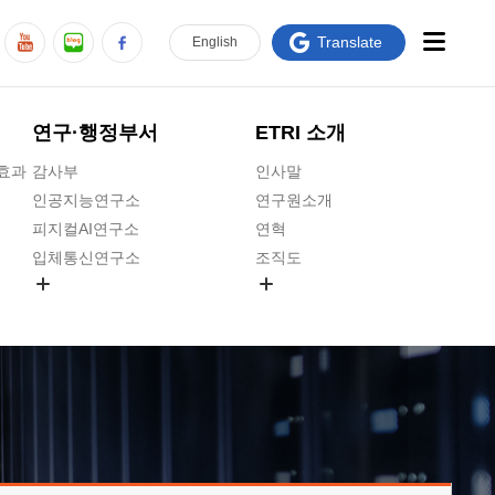
Translate
En
glish
연구·행정부서
ETRI 소개
급효과
감사부
인사말
인공지능연구소
연구원소개
피지컬AI연구소
연혁
입체통신연구소
조직도
공간미디어연구소
기타 공개정보
ADX융합연구소
원규 제·개정 예고
ICT전략연구소
연구원 고객헌장
인공지능안전연구소
ETRI CI
우주항공반도체전략연구단
주요업무연락처
대경권연구본부
찾아오시는길
호남권연구본부