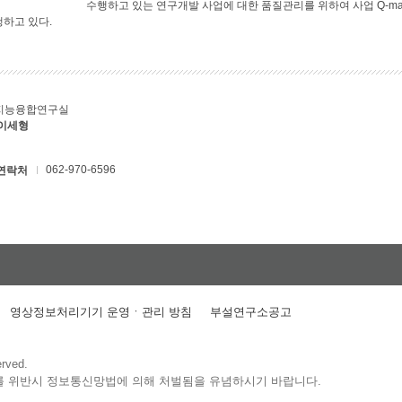
수행하고 있는 연구개발 사업에 대한 품질관리를 위하여 사업 Q-ma
행하고 있다.
지능융합연구실
 이세형
062-970-6596
연락처
영상정보처리기기 운영ㆍ관리 방침
부설연구소공고
erved.
를 위반시 정보통신망법에 의해 처벌됨을 유념하시기 바랍니다.