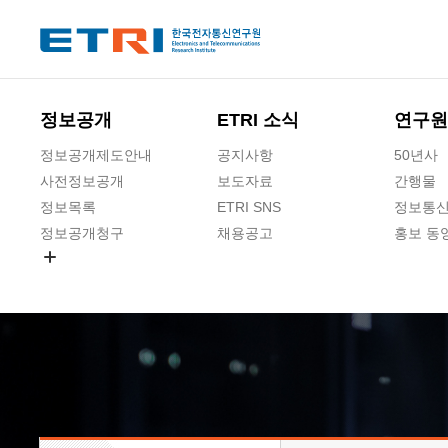
본문 바로가기
주요메뉴 바로가기
하단메뉴 바로가기
정보공개
ETRI 소식
연구원
정보공개제도안내
공지사항
50년사
사전정보공개
보도자료
간행물
정보목록
ETRI SNS
정보통신
정보공개청구
채용공고
홍보 동
경영공시
공공데이터개방
사업실명제