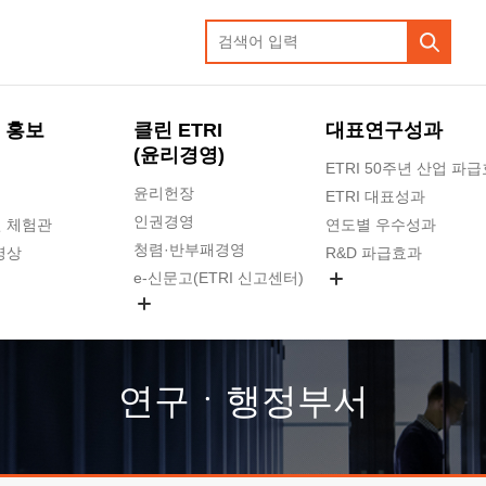
 홍보
클린 ETRI
대표연구성과
(윤리경영)
ETRI 50주년 산업 파
윤리헌장
ETRI 대표성과
인권경영
 체험관
연도별 우수성과
청렴·반부패경영
영상
R&D 파급효과
e-신문고(ETRI 신고센터)
지식공유플랫폼
공익신고
청렴포털 신고
고객의소리
연구ㆍ행정부서
수의계약 현황
부패징계 현황
감사결과공개