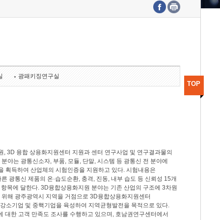
수도권연구본부
기획본부
사업화본부
행정본부
대외협력부
실
광패키징연구실
TOP
, 3D 융합 상용화지원센터 지원과 센터 연구사업 및 연구결과물의
분야는 광통신소자, 부품, 모듈, 단말, 시스템 등 광통신 전 분야에
을 획득하여 산업체의 시험인증을 지원하고 있다. 시험내용은
제시험규격에 따른 광통신 제품의 온·습도순환, 충격, 진동, 내부 습도 등 신뢰성 15개
2개 항목에 달한다. 3D융합상용화지원 분야는 기존 산업의 구조에 3차원
을 위해 광주광역시 지역을 거점으로 3D융합상용화지원센터
 강소기업 및 중핵기업을 육성하여 지역균형발전을 목적으로 있다.
활동에 대한 고객 만족도 조사를 수행하고 있으며, 호남권연구센터에서