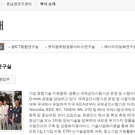
호남권연구센터
부서 소개
개
실
광ICT융합연구실
엣지컴퓨팅응용서비스연구실
에너지지능화연구
연구실
행업무
기업 융합기술 지원협력, 광통신 국제공인시험기관 운영 및 시험지원
Q-mark 검증을 담당하고 있다. 국제공인시험기관 운영 및 시험지원 
대해 국내에서 유일하게 미국 A2LA로부터 국제공인시험기관 자격
Telcordia, IEEE, IEC, TIA/EIA, MIL-STD 등 66개 국
항목 및 중심파장, 반사·삽입손실, 편광모드 분산 등 특성 측정 4
영상기술 또는 3차원 정보기술을 접목하여 새로운 부가가치 창출
지원인프라 구축 및 상용화지원서비스, 기술사업화지원을 통해 3D
또한 1실 1기업 지원, ETRI 신기술설명회 개최, 중소기업 지원