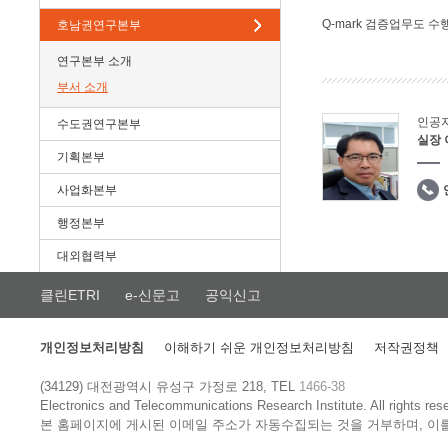
Q-mark 검증업무도 수
호남권연구본부
연구본부 소개
부서 소개
인공
수도권연구본부
실장
기획본부
사업화본부
행정본부
대외협력부
클린ETRI
e-신문고
공익신고
개인정보처리방침
이해하기 쉬운 개인정보처리방침
저작권정책
(34129) 대전광역시 유성구 가정로 218, TEL
1466-38
Electronics and Telecommunications Research Institute.
All rights res
본 홈페이지에 게시된 이메일 주소가 자동수집되는 것을 거부하며, 이