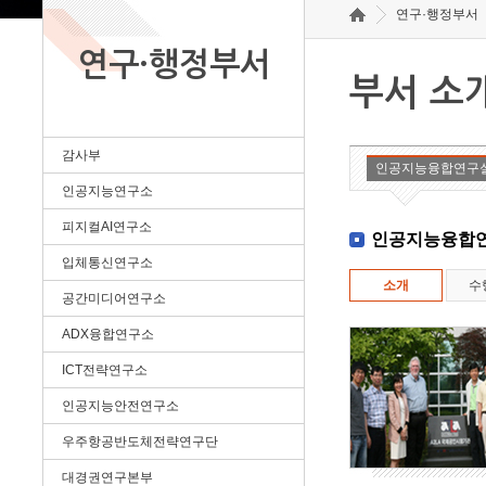
연구·행정부서
연구·행정부서
부서 소
감사부
인공지능융합연구
인공지능연구소
피지컬AI연구소
인공지능융합
입체통신연구소
소개
수
공간미디어연구소
ADX융합연구소
ICT전략연구소
인공지능안전연구소
우주항공반도체전략연구단
대경권연구본부