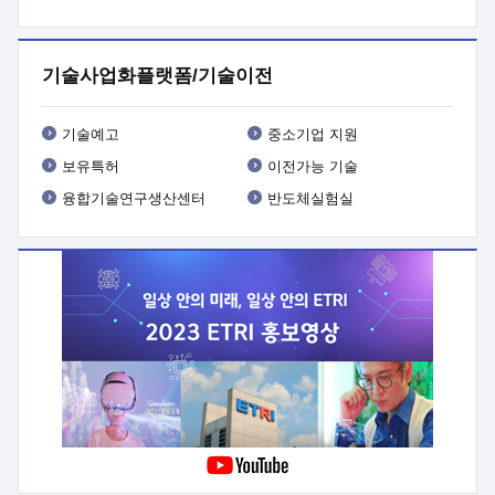
프로그램 개발
 상세이력ㅇ(붙 임1) 대상인력 A 상세이력ㅇ(붙
임2) 대상인력 B 상세이력
3. 신청방법 및 향후일정 등

신청방법: 이메일 (verdi@etri.re.kr)* <별첨양식>을 작성하여
기술사업화플랫폼/기술이전
제출
 문 의 처: ETRI사업화본부 기업성장지원부
기업성장지원전략실ㅇ오경석 책임 연구원 (T. 042-860-5076,
verdi@etri.re.kr)
 제출양식
ㅇ(별첨양식) ETRI연구인력
기술예고
중소기업 지원
현장지원 신청서 (기업)
보유특허
이전가능 기술
융합기술연구생산센터
반도체실험실