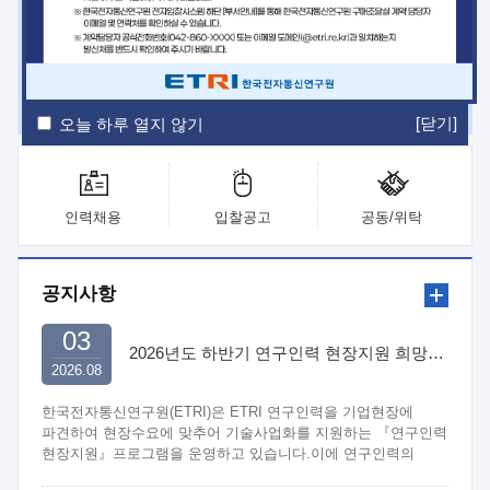
ETRI Insight
ETRI Journal
전자통신동향분석
ETRI 웹진
ETRI 간행물
전자도서관
[닫기]
오늘 하루 열지 않기
인력채용
입찰공고
공동/위탁
공지사항
03
2026년도 하반기 연구인력 현장지원 희망기업 신청/접수
2026.08
한국전자통신연구원(ETRI)은 ETRI 연구인력을 기업현장에
파견하여 현장수요에 맞추어 기술사업화를 지원하는 『연구인력
현장지원』프로그램을 운영하고 있습니다.이에 연구인력의
지원을 희망하는 중소.중견기업에서는 신청하여 주시기