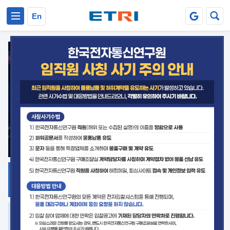
본문 바로가기
주요메뉴 바로가기
En
지식공유
ETRI 오픈소스
플랫폼
거버넌스 대응
발간자료