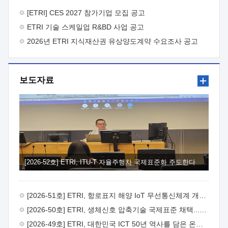
바랍니다.
2026년 8월 한국전자통신연구원장
1. 추진개요

추진목적: ETRI 인력을 기업현장에 파견. 기술지원을
[ETRI] CES 2027 참가기업 모집 공고
실시함으로써 ETRI 개발기술의 사업화를 지원하여
ETRI 기술 스케일업 R&BD 사업 공고
사업화성과를 극대화하고, 지원기업을 강견기업으로 육성하고자
함.
2026년 ETRI 지식재산권 유상양도계약 수요조사 공고
 신청자격: ETRI 협력기업 및 일반 ICT 중소기업*
협력기업: ETRI 창업/연구소기업, 기술이전/출자기업 등 ETRI
개발기술을 사업화하고자 하는 기업
 파견기간: 1년 이상
[최대 3년까지 연속지원 가능]* 연속지원은 지원완료 시점에서
보도자료
당해 지원실적과 차기 지원계획을 평가하여 결정
 기업부담:
연구인력 연봉기준 30 ~ 40%* (1년차) 연봉의 30%, (2 ~ 3년차)
연봉의 40%
 추진일정(1)희망기업 신청/접수(2)희망인력-
희망기업 매칭(3)현장조사/ 선정(심의)(4)협약체결(5)
기업파견8월 3일 ~ 14일
8월 17일 ~ 26일
9월초순
9월 중순
10월 이후* 상기일정은 희망인력-희망기업간 매칭 원활시를
가정한 것으로 상황에 따라 상당기간 일정이 지연될 수 있음. **
(1)희망인력-희망기업간 적합성이 낮다고 판단되거나, (2)
희망인력이 파견의사를 철회할 경우 후속 절차가 진행되지 않을
[2026-52호] ETRI, ITU-T 자율주행차 국제표준화 주도한다
수 있음.2. 현장지원 희망인력 및 상세이력
 희망인력
목록기술분야연구인력번호지원가능 기술반도체/
전자소자A반도체 소자(trasistor/diode) 제작 공정 전자소자 제작
[2026-51호] ETRI, 항로표지 해양 IoT 무선통신체계 개발 나선다
공정(FET / SBD 등 )유기물 반도체 소재 및 소자 설계, 합성 및
제작바이오센서 설계/제작토양/수질/가스 센서 설계/
[2026-50호] ETRI, 생체신호 압축기술 국제표준 채택...의료 AI 시대 연다
제작광소자응용B광 센서 및 응용 시스템시스템 제어 및 데이터
[2026-49호] ETRI, 대한민국 ICT 50년 역사를 담은 온라인 50년사 공개
처리FPGA 제어, VHDL 프로그램 개발Labview, Python, C