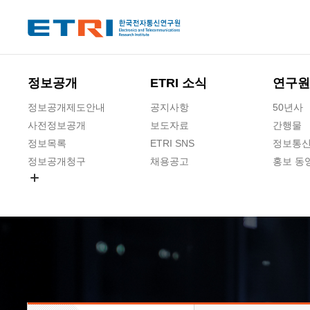
본문 바로가기
주요메뉴 바로가기
하단메뉴 바로가기
정보공개
ETRI 소식
연구원
정보공개제도안내
공지사항
50년사
사전정보공개
보도자료
간행물
정보목록
ETRI SNS
정보통신
정보공개청구
채용공고
홍보 동
경영공시
공공데이터개방
사업실명제