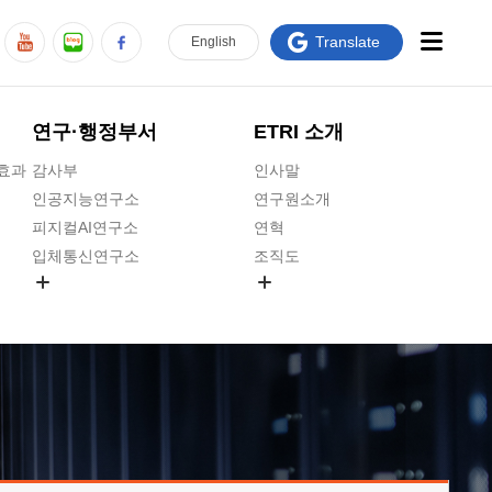
Translate
En
glish
연구·행정부서
ETRI 소개
급효과
감사부
인사말
인공지능연구소
연구원소개
피지컬AI연구소
연혁
입체통신연구소
조직도
공간미디어연구소
기타 공개정보
ADX융합연구소
원규 제·개정 예고
ICT전략연구소
연구원 고객헌장
인공지능안전연구소
ETRI CI
우주항공반도체전략연구단
주요업무연락처
대경권연구본부
찾아오시는길
호남권연구본부