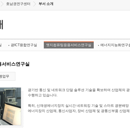
호남권연구센터
부서 소개
개
실
광ICT융합연구실
엣지컴퓨팅응용서비스연구실
에너지지능화연구
용서비스연구실
행업무
광기반 통신 및 네트워크 단말 솔루션 기술을 확보하여 산업체의 
수행하고 있습니다.
특히, 신재생에너지장치 실시간 네트워킹 기술 및 스마트 광분배망 
에너지장치 산업체, 통신사업자, 장비 산업체 및 광통신부품 산업체