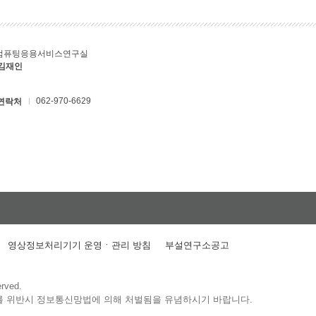
컴퓨팅응용서비스연구실
 김재인
062-970-6629
연락처
영상정보처리기기 운영ㆍ관리 방침
부설연구소공고
erved.
를 위반시 정보통신망법에 의해 처벌됨을 유념하시기 바랍니다.