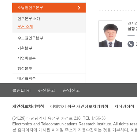
호남권연구본부
연구본부 소개
엣지
부서 소개
실장
수도권연구본부
기획본부
사업화본부
행정본부
대외협력부
클린ETRI
e-신문고
공익신고
개인정보처리방침
이해하기 쉬운 개인정보처리방침
저작권정책
(34129) 대전광역시 유성구 가정로 218, TEL
1466-38
Electronics and Telecommunications Research Institute.
All rights res
본 홈페이지에 게시된 이메일 주소가 자동수집되는 것을 거부하며, 이