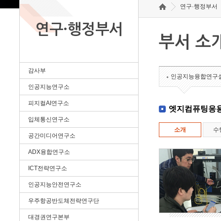
연구·행정부서
연구·행정부서
부서 소
감사부
인공지능융합연구
인공지능연구소
피지컬AI연구소
엣지컴퓨팅응
입체통신연구소
소개
수
공간미디어연구소
ADX융합연구소
ICT전략연구소
인공지능안전연구소
우주항공반도체전략연구단
대경권연구본부