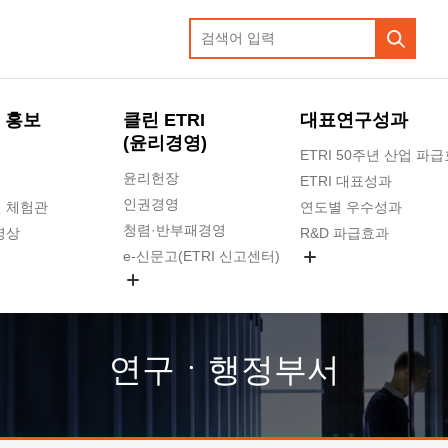
 홍보
클린 ETRI
대표연구성과
(윤리경영)
ETRI 50주년 산업 파
윤리헌장
ETRI 대표성과
인권경영
 체험관
연도별 우수성과
청렴·반부패경영
영상
R&D 파급효과
e-신문고(ETRI 신고센터)
지식공유플랫폼
공익신고
청렴포털 신고
고객의소리
연구ㆍ행정부서
수의계약 현황
부패징계 현황
감사결과공개