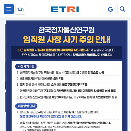
본문 바로가기
주요메뉴 바로가기
En
지식공유
ETRI 오픈소스
플랫폼
거버넌스 대응
발간자료