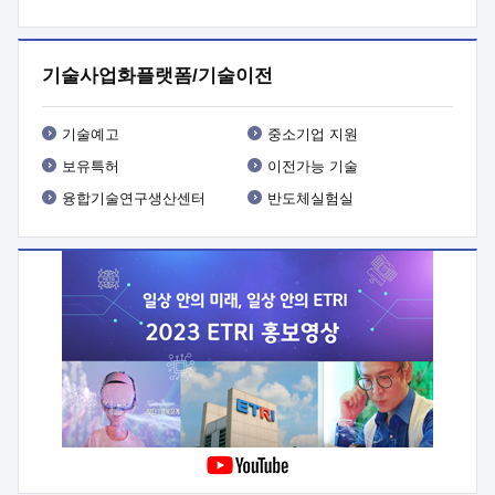
프로그램 개발
 상세이력ㅇ(붙 임1) 대상인력 A 상세이력ㅇ(붙
임2) 대상인력 B 상세이력
3. 신청방법 및 향후일정 등

신청방법: 이메일 (verdi@etri.re.kr)* <별첨양식>을 작성하여
기술사업화플랫폼/기술이전
제출
 문 의 처: ETRI사업화본부 기업성장지원부
기업성장지원전략실ㅇ오경석 책임 연구원 (T. 042-860-5076,
verdi@etri.re.kr)
 제출양식
ㅇ(별첨양식) ETRI연구인력
기술예고
중소기업 지원
현장지원 신청서 (기업)
보유특허
이전가능 기술
융합기술연구생산센터
반도체실험실