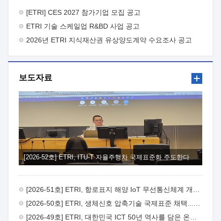
바랍니다.
2026년 8월 한국전자통신연구원장
1. 추진개요

추진목적: ETRI 인력을 기업현장에 파견. 기술지원을
[ETRI] CES 2027 참가기업 모집 공고
실시함으로써 ETRI 개발기술의 사업화를 지원하여
ETRI 기술 스케일업 R&BD 사업 공고
사업화성과를 극대화하고, 지원기업을 강견기업으로 육성하고자
함.
2026년 ETRI 지식재산권 유상양도계약 수요조사 공고
 신청자격: ETRI 협력기업 및 일반 ICT 중소기업*
협력기업: ETRI 창업/연구소기업, 기술이전/출자기업 등 ETRI
개발기술을 사업화하고자 하는 기업
 파견기간: 1년 이상
[최대 3년까지 연속지원 가능]* 연속지원은 지원완료 시점에서
보도자료
당해 지원실적과 차기 지원계획을 평가하여 결정
 기업부담:
연구인력 연봉기준 30 ~ 40%* (1년차) 연봉의 30%, (2 ~ 3년차)
연봉의 40%
 추진일정(1)희망기업 신청/접수(2)희망인력-
희망기업 매칭(3)현장조사/ 선정(심의)(4)협약체결(5)
기업파견8월 3일 ~ 14일
8월 17일 ~ 26일
9월초순
9월 중순
10월 이후* 상기일정은 희망인력-희망기업간 매칭 원활시를
가정한 것으로 상황에 따라 상당기간 일정이 지연될 수 있음. **
(1)희망인력-희망기업간 적합성이 낮다고 판단되거나, (2)
희망인력이 파견의사를 철회할 경우 후속 절차가 진행되지 않을
[2026-52호] ETRI, ITU-T 자율주행차 국제표준화 주도한다
수 있음.2. 현장지원 희망인력 및 상세이력
 희망인력
목록기술분야연구인력번호지원가능 기술반도체/
전자소자A반도체 소자(trasistor/diode) 제작 공정 전자소자 제작
[2026-51호] ETRI, 항로표지 해양 IoT 무선통신체계 개발 나선다
공정(FET / SBD 등 )유기물 반도체 소재 및 소자 설계, 합성 및
제작바이오센서 설계/제작토양/수질/가스 센서 설계/
[2026-50호] ETRI, 생체신호 압축기술 국제표준 채택...의료 AI 시대 연다
제작광소자응용B광 센서 및 응용 시스템시스템 제어 및 데이터
[2026-49호] ETRI, 대한민국 ICT 50년 역사를 담은 온라인 50년사 공개
처리FPGA 제어, VHDL 프로그램 개발Labview, Python, C