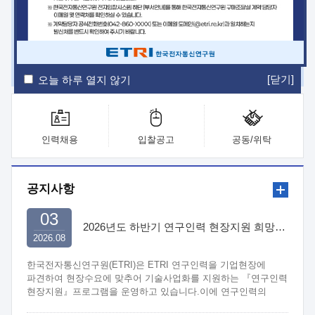
ETRI Insight
ETRI Journal
전자통신동향분석
ETRI 웹진
ETRI 간행물
전자도서관
[닫기]
오늘 하루 열지 않기
인력채용
입찰공고
공동/위탁
공지사항
03
2026년도 하반기 연구인력 현장지원 희망기업 신청/접수
2026.08
한국전자통신연구원(ETRI)은 ETRI 연구인력을 기업현장에
파견하여 현장수요에 맞추어 기술사업화를 지원하는 『연구인력
현장지원』프로그램을 운영하고 있습니다.이에 연구인력의
지원을 희망하는 중소.중견기업에서는 신청하여 주시기