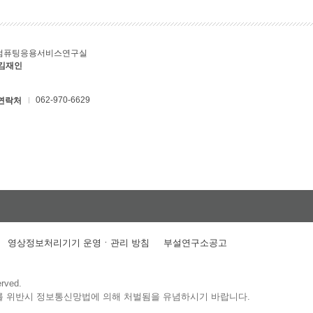
컴퓨팅응용서비스연구실
 김재인
062-970-6629
연락처
영상정보처리기기 운영ㆍ관리 방침
부설연구소공고
erved.
를 위반시 정보통신망법에 의해 처벌됨을 유념하시기 바랍니다.