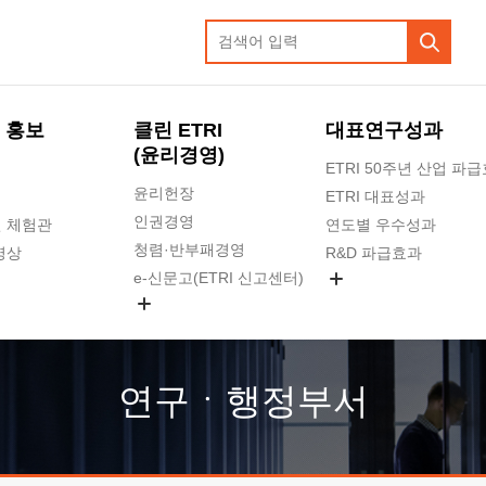
 홍보
클린 ETRI
대표연구성과
(윤리경영)
ETRI 50주년 산업 파
윤리헌장
ETRI 대표성과
인권경영
 체험관
연도별 우수성과
청렴·반부패경영
영상
R&D 파급효과
e-신문고(ETRI 신고센터)
지식공유플랫폼
공익신고
청렴포털 신고
고객의소리
연구ㆍ행정부서
수의계약 현황
부패징계 현황
감사결과공개