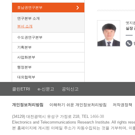
호남권연구본부
연구본부 소개
엣지
부서 소개
실장
수도권연구본부
기획본부
사업화본부
행정본부
대외협력부
클린ETRI
e-신문고
공익신고
개인정보처리방침
이해하기 쉬운 개인정보처리방침
저작권정책
(34129) 대전광역시 유성구 가정로 218, TEL
1466-38
Electronics and Telecommunications Research Institute.
All rights res
본 홈페이지에 게시된 이메일 주소가 자동수집되는 것을 거부하며, 이