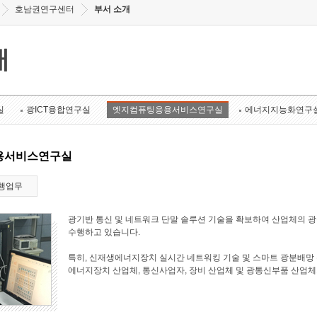
호남권연구센터
부서 소개
개
실
광ICT융합연구실
엣지컴퓨팅응용서비스연구실
에너지지능화연구
용서비스연구실
행업무
광기반 통신 및 네트워크 단말 솔루션 기술을 확보하여 산업체의 
수행하고 있습니다.
특히, 신재생에너지장치 실시간 네트워킹 기술 및 스마트 광분배망 
에너지장치 산업체, 통신사업자, 장비 산업체 및 광통신부품 산업체