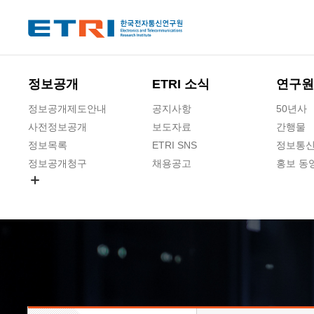
본문 바로가기
주요메뉴 바로가기
하단메뉴 바로가기
정보공개
ETRI 소식
연구원
정보공개제도안내
공지사항
50년사
사전정보공개
보도자료
간행물
정보목록
ETRI SNS
정보통신
정보공개청구
채용공고
홍보 동
경영공시
공공데이터개방
사업실명제