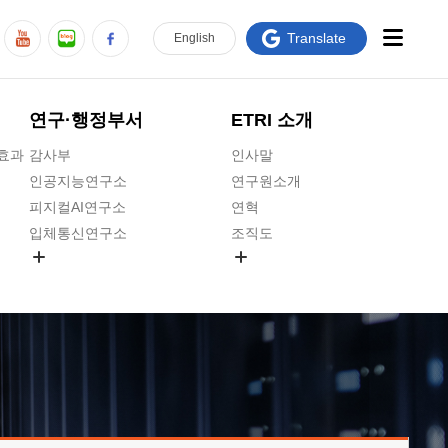
Translate
En
glish
연구·행정부서
ETRI 소개
급효과
감사부
인사말
인공지능연구소
연구원소개
피지컬AI연구소
연혁
입체통신연구소
조직도
공간미디어연구소
기타 공개정보
ADX융합연구소
원규 제·개정 예고
ICT전략연구소
연구원 고객헌장
인공지능안전연구소
ETRI CI
우주항공반도체전략연구단
주요업무연락처
대경권연구본부
찾아오시는길
호남권연구본부