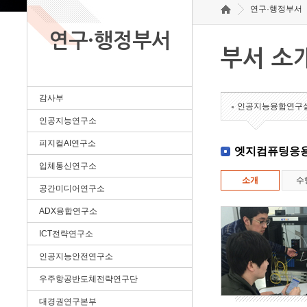
연구·행정부서
연구·행정부서
부서 소
감사부
인공지능융합연구
인공지능연구소
피지컬AI연구소
엣지컴퓨팅응
입체통신연구소
소개
수
공간미디어연구소
ADX융합연구소
ICT전략연구소
인공지능안전연구소
우주항공반도체전략연구단
대경권연구본부