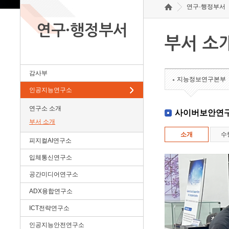
연구·행정부서
연구·행정부서
부서 소
감사부
지능정보연구본부
인공지능연구소
연구소 소개
사이버보안연
부서 소개
소개
수
피지컬AI연구소
입체통신연구소
공간미디어연구소
ADX융합연구소
ICT전략연구소
인공지능안전연구소