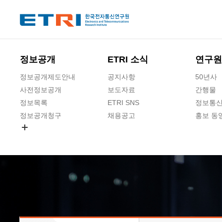
본문 바로가기
주요메뉴 바로가기
하단메뉴 바로가기
정보공개
ETRI 소식
연구원
정보공개제도안내
공지사항
50년사
사전정보공개
보도자료
간행물
정보목록
ETRI SNS
정보통신
정보공개청구
채용공고
홍보 동
경영공시
공공데이터개방
사업실명제