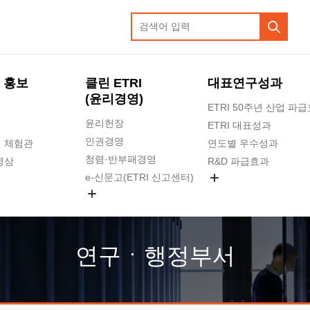
 홍보
클린 ETRI
대표연구성과
(윤리경영)
ETRI 50주년 산업 파
윤리헌장
ETRI 대표성과
인권경영
 체험관
연도별 우수성과
청렴·반부패경영
영상
R&D 파급효과
e-신문고(ETRI 신고센터)
지식공유플랫폼
공익신고
청렴포털 신고
고객의소리
연구ㆍ행정부서
수의계약 현황
부패징계 현황
감사결과공개