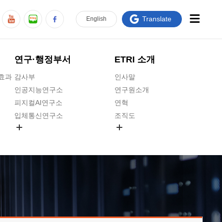
Translate
En
glish
연구·행정부서
ETRI 소개
급효과
감사부
인사말
인공지능연구소
연구원소개
피지컬AI연구소
연혁
입체통신연구소
조직도
공간미디어연구소
기타 공개정보
ADX융합연구소
원규 제·개정 예고
ICT전략연구소
연구원 고객헌장
인공지능안전연구소
ETRI CI
우주항공반도체전략연구단
주요업무연락처
대경권연구본부
찾아오시는길
호남권연구본부