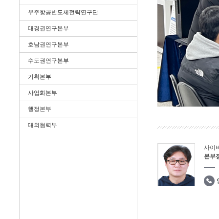
우주항공반도체전략연구단
대경권연구본부
호남권연구본부
수도권연구본부
기획본부
사업화본부
행정본부
대외협력부
사이
본부