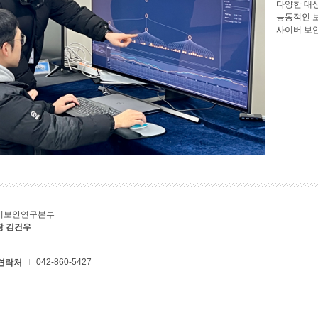
다양한 대
능동적인 
사이버 보
버보안연구본부
장 김건우
042-860-5427
연락처