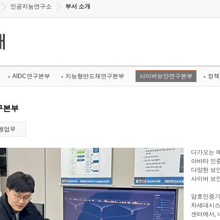
인공지능연구소
부서 소개
개
AIDC연구본부
지능형반도체연구본부
사이버보안연구본부
정책
구본부
행업무
다가오는 메
아바타 인증
다양한 보안
사이버 보
암호인증기
차세대시스
센터에서, 