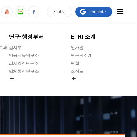
Translate
En
glish
연구·행정부서
ETRI 소개
급효과
감사부
인사말
인공지능연구소
연구원소개
피지컬AI연구소
연혁
입체통신연구소
조직도
공간미디어연구소
기타 공개정보
ADX융합연구소
원규 제·개정 예고
ICT전략연구소
연구원 고객헌장
인공지능안전연구소
ETRI CI
우주항공반도체전략연구단
주요업무연락처
대경권연구본부
찾아오시는길
호남권연구본부