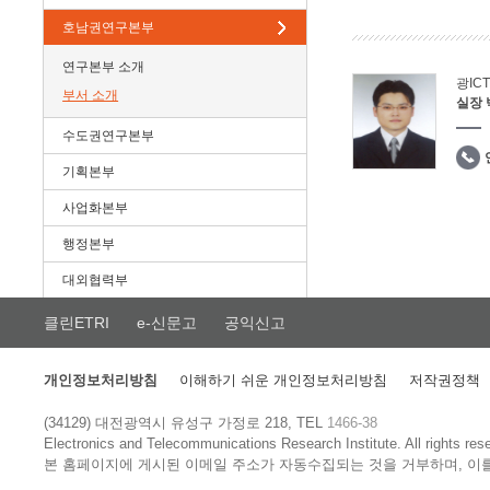
호남권연구본부
연구본부 소개
광IC
부서 소개
실장
수도권연구본부
기획본부
사업화본부
행정본부
대외협력부
클린ETRI
e-신문고
공익신고
개인정보처리방침
이해하기 쉬운 개인정보처리방침
저작권정책
(34129) 대전광역시 유성구 가정로 218, TEL
1466-38
Electronics and Telecommunications Research Institute.
All rights res
본 홈페이지에 게시된 이메일 주소가 자동수집되는 것을 거부하며, 이