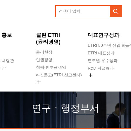
 홍보
클린 ETRI
대표연구성과
(윤리경영)
ETRI 50주년 산업 파
윤리헌장
ETRI 대표성과
인권경영
 체험관
연도별 우수성과
청렴·반부패경영
영상
R&D 파급효과
e-신문고(ETRI 신고센터)
지식공유플랫폼
공익신고
청렴포털 신고
고객의소리
연구ㆍ행정부서
수의계약 현황
부패징계 현황
감사결과공개