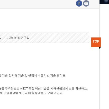
수도권연구본부
기획본부
사업화본부
행정본부
대외협력부
실
광패키징연구실
TOP
 기반 전략형 기술 및 산업체 수요기반 기술 분야를
를 구축함으로써 ICT 융합 핵심기술을 지역산업체에 보급 확산하고,
체 기술경쟁력 제고와 매출 증대를 도모하고 있다.