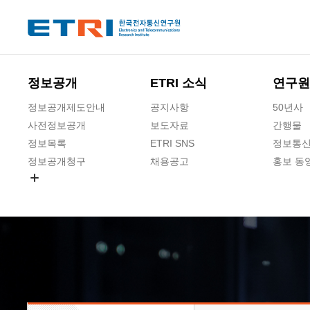
본문 바로가기
주요메뉴 바로가기
하단메뉴 바로가기
정보공개
ETRI 소식
연구원
정보공개제도안내
공지사항
50년사
사전정보공개
보도자료
간행물
정보목록
ETRI SNS
정보통신
정보공개청구
채용공고
홍보 동
경영공시
공공데이터개방
사업실명제