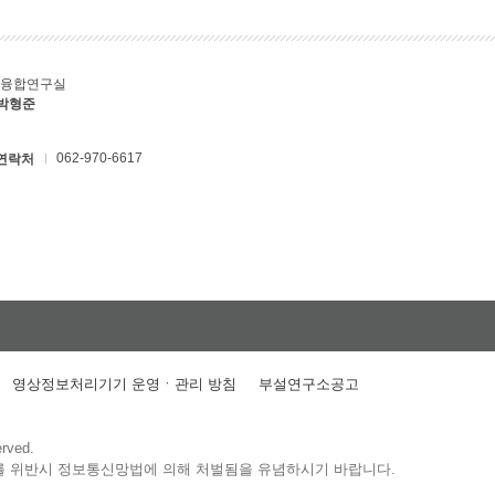
T융합연구실
 박형준
062-970-6617
연락처
영상정보처리기기 운영ㆍ관리 방침
부설연구소공고
erved.
를 위반시 정보통신망법에 의해 처벌됨을 유념하시기 바랍니다.