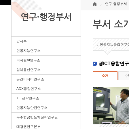
연구·행정부서
연구·행정부서
부서 소
감사부
인공지능융합연구
인공지능연구소
피지컬AI연구소
광ICT융합연
입체통신연구소
소개
수
공간미디어연구소
ADX융합연구소
ICT전략연구소
인공지능안전연구소
우주항공반도체전략연구단
대경권연구본부