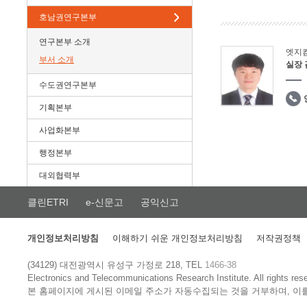
호남권연구본부
연구본부 소개
엣지
부서 소개
실장
수도권연구본부
기획본부
사업화본부
행정본부
대외협력부
클린ETRI
e-신문고
공익신고
개인정보처리방침
이해하기 쉬운 개인정보처리방침
저작권정책
(34129) 대전광역시 유성구 가정로 218, TEL
1466-38
Electronics and Telecommunications Research Institute.
All rights res
본 홈페이지에 게시된 이메일 주소가 자동수집되는 것을 거부하며, 이