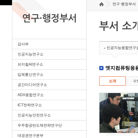
연구·행정부서
연구·행정부서
부서 소
감사부
인공지능융합연구
인공지능연구소
피지컬AI연구소
엣지컴퓨팅응
입체통신연구소
소개
수
공간미디어연구소
ADX융합연구소
ICT전략연구소
인공지능안전연구소
우주항공반도체전략연구단
대경권연구본부