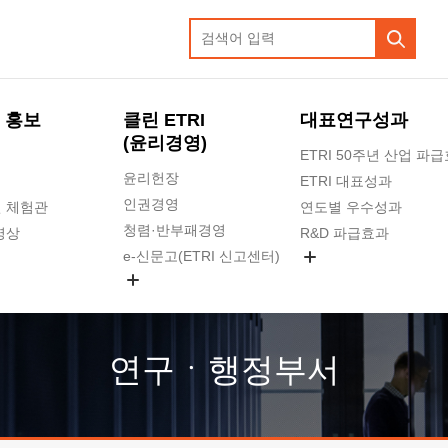
 홍보
클린 ETRI
대표연구성과
(윤리경영)
ETRI 50주년 산업 파
윤리헌장
ETRI 대표성과
인권경영
 체험관
연도별 우수성과
청렴·반부패경영
영상
R&D 파급효과
e-신문고(ETRI 신고센터)
지식공유플랫폼
공익신고
청렴포털 신고
고객의소리
연구ㆍ행정부서
수의계약 현황
부패징계 현황
감사결과공개