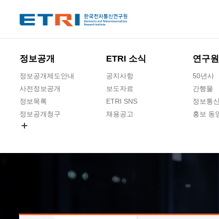
본문 바로가기
주요메뉴 바로가기
하단메뉴 바로가기
정보공개
ETRI 소식
연구원
정보공개제도안내
공지사항
50년사
사전정보공개
보도자료
간행물
정보목록
ETRI SNS
정보통신
정보공개청구
채용공고
홍보 동
경영공시
공공데이터개방
사업실명제