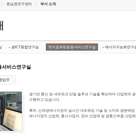
호남권연구센터
부서 소개
개
실
광ICT융합연구실
엣지컴퓨팅응용서비스연구실
에너지지능화연구
용서비스연구실
행업무
광기반 통신 및 네트워크 단말 솔루션 기술을 확보하여 산업체의 
수행하고 있습니다.
특히, 신재생에너지장치 실시간 네트워킹 기술 및 스마트 광분배망 
에너지장치 산업체, 통신사업자, 장비 산업체 및 광통신부품 산업체