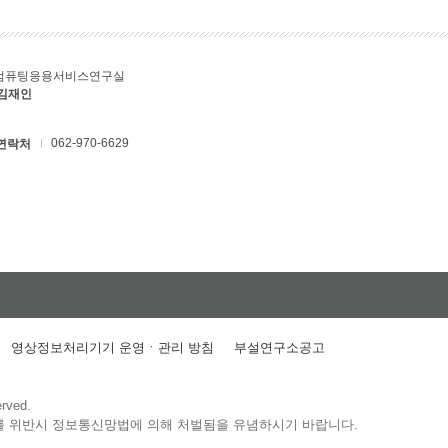
컴퓨팅응용서비스연구실
 김재인
062-970-6629
연락처
영상정보처리기기 운영ㆍ관리 방침
부설연구소공고
erved.
를 위반시 정보통신망법에 의해 처벌됨을 유념하시기 바랍니다.