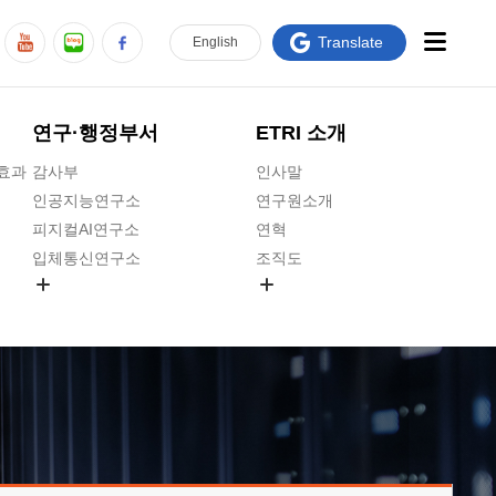
Translate
En
glish
연구·행정부서
ETRI 소개
급효과
감사부
인사말
인공지능연구소
연구원소개
피지컬AI연구소
연혁
입체통신연구소
조직도
공간미디어연구소
기타 공개정보
ADX융합연구소
원규 제·개정 예고
ICT전략연구소
연구원 고객헌장
인공지능안전연구소
ETRI CI
우주항공반도체전략연구단
주요업무연락처
대경권연구본부
찾아오시는길
호남권연구본부