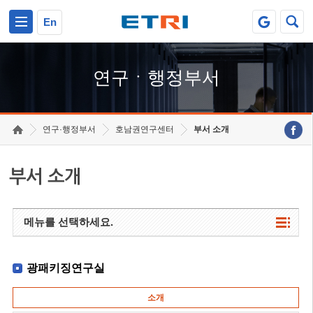
본문 바로가기
주요메뉴 바로가기
하단메뉴 바로가기
En
연구ㆍ행정부서
연구·행정부서
호남권연구센터
부서 소개
부서 소개
메뉴를 선택하세요.
광패키징연구실
소개