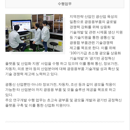
수행업무
지역전략 산업인 광산업 육성의
일환으로 광응용부품의 글로벌
경쟁력 강화를 위해 상용화
기술개발 및 관련 시제품 생산 지원
등 기술지원을 통한 광통신 및
광융합 부품관련 기술경쟁력
제고를 목표로 한다. 이를 위해
‘100기가급 초소형 광모듈 상용화
기술개발’과 ‘광기반 공정혁신
플랫폼 및 산업화 지원’ 사업을 수행 하고 있으며 이를 통해 통신, 정보가전,
자동차, 의료 분야 등의 산업분야에 대해 광응용부품 기술개발 성과 확산 및
기술 경쟁력 제고에 노력하고 있다.
광통신 산업뿐만 아니라 정보가전, 자동차, 조선 등과 같이 광모듈 적용이
가능한 타 산업분야 까지 광응용 부품 및 모듈 솔루션 제공을 목표로 하고
있다.
주요 연구개발 수행 업무는 초고속 광부품 및 광모듈 개발과 광기반 공정혁신
플랫폼 구축 및 이를 통한 산업화 지원이다.