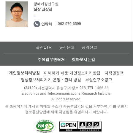
광패키징연구실
실장 권상진
062-970-6599
연락처
클린ETRI
e-신문고
공익신고
주요업무연락처
찾아오시는길
개인정보처리방침
이해하기 쉬운 개인정보처리방침
저작권정책
영상정보처리기기 운영ㆍ관리 방침
부설연구소공고
(34129) 대전광역시 유성구 가정로 218, TEL
1466-38
Electronics and Telecommunications Research Institute.
All rights reserved.
본 홈페이지에 게시된 이메일 주소가 자동수집되는 것을 거부하며, 이를 위반시
정보통신망법에 의해 처벌됨을 유념하시기 바랍니다.