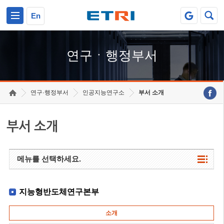
본문 바로가기
주요메뉴 바로가기
하단메뉴 바로가기
En
연구ㆍ행정부서
연구·행정부서
인공지능연구소
부서 소개
부서 소개
메뉴를 선택하세요.
지능형반도체연구본부
소개