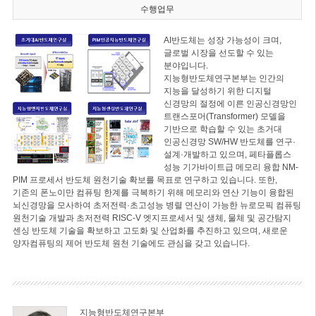
수행업무
AI반도체는 성장 가능성이 크며,
글로벌 시장을 선도할 수 있는
분야입니다.
지능형반도체연구본부는 인간의
지능을 달성하기 위한 디지털
신경망의 절정에 이른 인공신경망인
트랜스포머(Transformer) 모델을
기반으로 학습할 수 있는 초거대
인공신경망 SW/HW 반도체를 연구·
설계·개발하고 있으며, 페타플롭스
성능 기가바이트급 메모리 융합 NM-
PIM 프로세서 반도체 원천기술 확보를 목표로 연구하고 있습니다. 또한,
기존의 폰노이만 컴퓨팅 한계를 극복하기 위해 메모리와 연산 기능이 융합된
뇌신경망을 모사하여 초저전력·초고성능 병렬 연산이 가능한 뉴로모픽 컴퓨팅
원천기술 개발과 초저전력 RISC-V 엣지프로세서 및 생체, 물체 및 공간탐지
센싱 반도체 기술을 확보하고 고도화 및 산업화를 추진하고 있으며, 새로운
양자컴퓨팅의 제어 반도체 원천 기술에도 관심을 갖고 있습니다.
지능형반도체연구본부