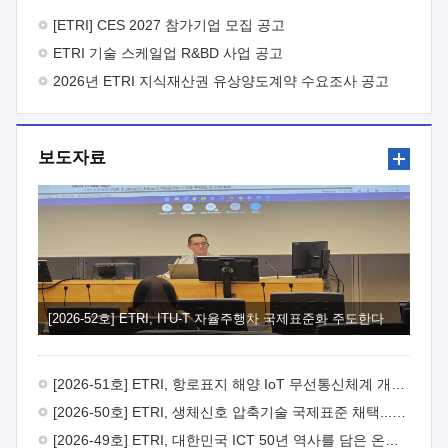
바랍니다.
2026년 8월 한국전자통신연구원장
1. 추진개요

추진목적: ETRI 인력을 기업현장에 파견. 기술지원을
[ETRI] CES 2027 참가기업 모집 공고
실시함으로써 ETRI 개발기술의 사업화를 지원하여
ETRI 기술 스케일업 R&BD 사업 공고
사업화성과를 극대화하고, 지원기업을 강견기업으로 육성하고자
함.
2026년 ETRI 지식재산권 유상양도계약 수요조사 공고
 신청자격: ETRI 협력기업 및 일반 ICT 중소기업*
협력기업: ETRI 창업/연구소기업, 기술이전/출자기업 등 ETRI
개발기술을 사업화하고자 하는 기업
 파견기간: 1년 이상
[최대 3년까지 연속지원 가능]* 연속지원은 지원완료 시점에서
보도자료
당해 지원실적과 차기 지원계획을 평가하여 결정
 기업부담:
연구인력 연봉기준 30 ~ 40%* (1년차) 연봉의 30%, (2 ~ 3년차)
연봉의 40%
 추진일정(1)희망기업 신청/접수(2)희망인력-
희망기업 매칭(3)현장조사/ 선정(심의)(4)협약체결(5)
기업파견8월 3일 ~ 14일
8월 17일 ~ 26일
9월초순
9월 중순
10월 이후* 상기일정은 희망인력-희망기업간 매칭 원활시를
가정한 것으로 상황에 따라 상당기간 일정이 지연될 수 있음. **
(1)희망인력-희망기업간 적합성이 낮다고 판단되거나, (2)
희망인력이 파견의사를 철회할 경우 후속 절차가 진행되지 않을
[2026-52호] ETRI, ITU-T 자율주행차 국제표준화 주도한다
수 있음.2. 현장지원 희망인력 및 상세이력
 희망인력
목록기술분야연구인력번호지원가능 기술반도체/
전자소자A반도체 소자(trasistor/diode) 제작 공정 전자소자 제작
[2026-51호] ETRI, 항로표지 해양 IoT 무선통신체계 개발 나선다
공정(FET / SBD 등 )유기물 반도체 소재 및 소자 설계, 합성 및
제작바이오센서 설계/제작토양/수질/가스 센서 설계/
[2026-50호] ETRI, 생체신호 압축기술 국제표준 채택...의료 AI 시대 연다
제작광소자응용B광 센서 및 응용 시스템시스템 제어 및 데이터
[2026-49호] ETRI, 대한민국 ICT 50년 역사를 담은 온라인 50년사 공개
처리FPGA 제어, VHDL 프로그램 개발Labview, Python, C