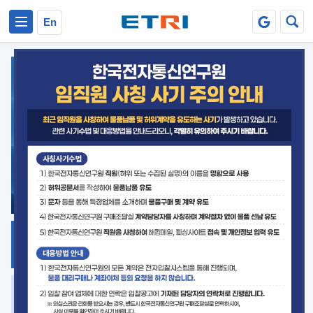
본문 바로가기
주요메뉴 바로가기
En
지식공유
ETRI 오픈소스
플랫폼
거버넌스 대응
발간자료