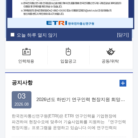
ETRI Insight
ETRI Journal
전자통신동향분석
ETRI 웹진
ETRI 간행물
전자도서관
[닫기]
오늘 하루 열지 않기
인력채용
입찰공고
공동/위탁
공지사항
03
2026년도 하반기 연구인력 현장지원 희망기업 신청/접수
2026.08
한국전자통신연구원(ETRI)은 ETRI 연구인력을 기업현장에
파견하여 현장수요에 맞추어 기술사업화를 지원하는 『연구인력
현장지원』프로그램을 운영하고 있습니다.이에 연구인력의
지원을 희망하는 중소.중견기업에서는 신청하여 주시기