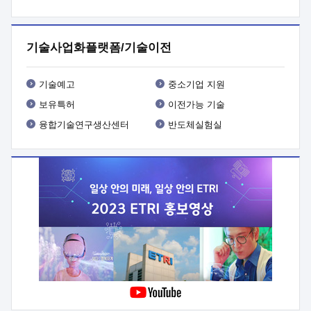
프로그램 개발
 상세이력ㅇ(붙 임1) 대상인력 A 상세이력ㅇ(붙
임2) 대상인력 B 상세이력
3. 신청방법 및 향후일정 등

신청방법: 이메일 (verdi@etri.re.kr)* <별첨양식>을 작성하여
기술사업화플랫폼/기술이전
제출
 문 의 처: ETRI사업화본부 기업성장지원부
기업성장지원전략실ㅇ오경석 책임 연구원 (T. 042-860-5076,
verdi@etri.re.kr)
 제출양식
ㅇ(별첨양식) ETRI연구인력
기술예고
중소기업 지원
현장지원 신청서 (기업)
보유특허
이전가능 기술
융합기술연구생산센터
반도체실험실