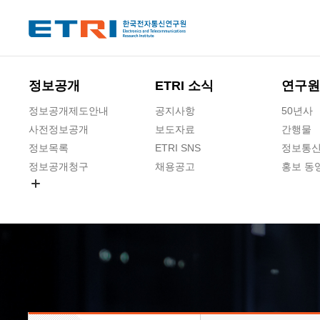
본문 바로가기
주요메뉴 바로가기
하단메뉴 바로가기
정보공개
ETRI 소식
연구원
정보공개제도안내
공지사항
50년사
사전정보공개
보도자료
간행물
정보목록
ETRI SNS
정보통신
정보공개청구
채용공고
홍보 동
경영공시
공공데이터개방
사업실명제