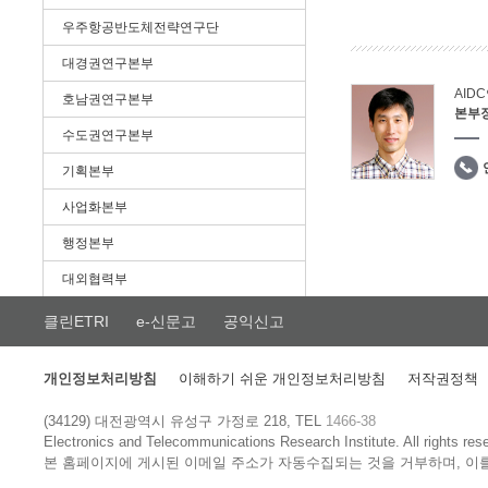
우주항공반도체전략연구단
대경권연구본부
AID
호남권연구본부
본부
수도권연구본부
기획본부
사업화본부
행정본부
대외협력부
클린ETRI
e-신문고
공익신고
개인정보처리방침
이해하기 쉬운 개인정보처리방침
저작권정책
(34129) 대전광역시 유성구 가정로 218, TEL
1466-38
Electronics and Telecommunications Research Institute.
All rights res
본 홈페이지에 게시된 이메일 주소가 자동수집되는 것을 거부하며, 이