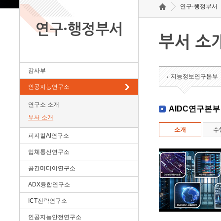
연구·행정부서
연구·행정부서
부서 소
감사부
지능정보연구본부
인공지능연구소
연구소 소개
AIDC연구본부
부서 소개
소개
수
피지컬AI연구소
입체통신연구소
공간미디어연구소
ADX융합연구소
ICT전략연구소
인공지능안전연구소