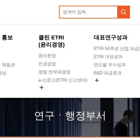
 홍보
클린 ETRI
대표연구성과
(윤리경영)
ETRI 50주년 산업 파
윤리헌장
ETRI 대표성과
인권경영
 체험관
연도별 우수성과
청렴·반부패경영
영상
R&D 파급효과
e-신문고(ETRI 신고센터)
지식공유플랫폼
공익신고
청렴포털 신고
고객의소리
연구ㆍ행정부서
수의계약 현황
부패징계 현황
감사결과공개