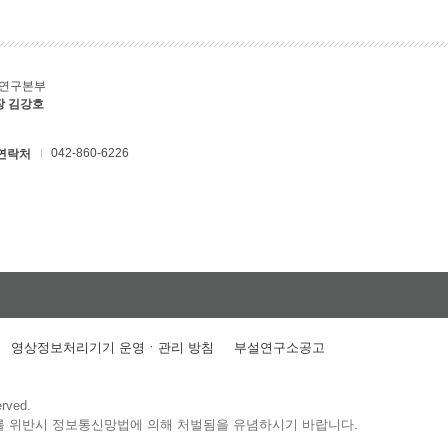
C연구본부
장 김강호
042-860-6226
연락처
영상정보처리기기 운영ㆍ관리 방침
부설연구소공고
erved.
를 위반시 정보통신망법에 의해 처벌됨을 유념하시기 바랍니다.