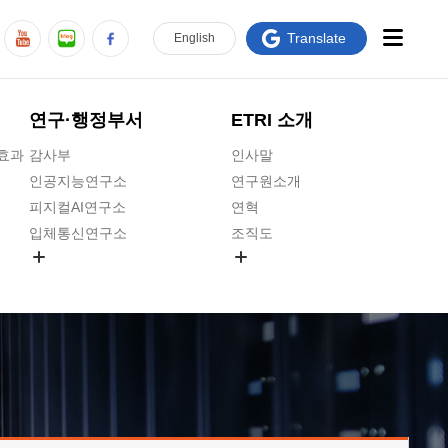
Translate
En
glish
연구·행정부서
ETRI 소개
급효과
감사부
인사말
인공지능연구소
연구원소개
피지컬AI연구소
연혁
입체통신연구소
조직도
공간미디어연구소
기타 공개정보
ADX융합연구소
원규 제·개정 예고
ICT전략연구소
연구원 고객헌장
인공지능안전연구소
ETRI CI
우주항공반도체전략연구단
주요업무연락처
대경권연구본부
찾아오시는길
호남권연구본부