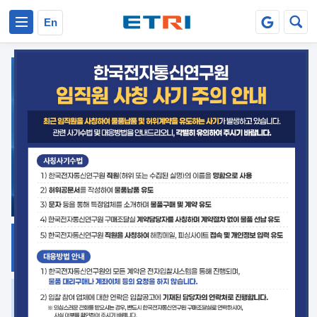
본문 바로가기
주요메뉴 바로가기
En
지식공유
ETRI 오픈소스
플랫폼
거버넌스 대응
발간자료