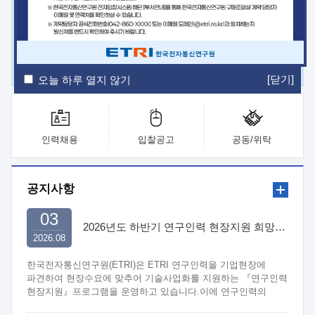
ETRI Insight
ETRI Journal
전자통신동향분석
ETRI 웹진
ETRI 간행물
전자도서관
[닫기]
오늘 하루 열지 않기
인력채용
입찰공고
공동/위탁
공지사항
03
2026년도 하반기 연구인력 현장지원 희망기업 신청/접수
2026.08
한국전자통신연구원(ETRI)은 ETRI 연구인력을 기업현장에
파견하여 현장수요에 맞추어 기술사업화를 지원하는 『연구인력
현장지원』프로그램을 운영하고 있습니다.이에 연구인력의
지원을 희망하는 중소.중견기업에서는 신청하여 주시기