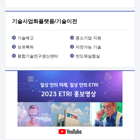
프로그램 개발
 상세이력ㅇ(붙 임1) 대상인력 A 상세이력ㅇ(붙
임2) 대상인력 B 상세이력
3. 신청방법 및 향후일정 등

신청방법: 이메일 (verdi@etri.re.kr)* <별첨양식>을 작성하여
기술사업화플랫폼/기술이전
제출
 문 의 처: ETRI사업화본부 기업성장지원부
기업성장지원전략실ㅇ오경석 책임 연구원 (T. 042-860-5076,
verdi@etri.re.kr)
 제출양식
ㅇ(별첨양식) ETRI연구인력
기술예고
중소기업 지원
현장지원 신청서 (기업)
보유특허
이전가능 기술
융합기술연구생산센터
반도체실험실