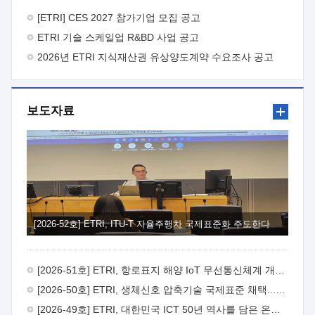
바랍니다.
2026년 8월 한국전자통신연구원장
1. 추진개요

추진목적: ETRI 인력을 기업현장에 파견. 기술지원을
[ETRI] CES 2027 참가기업 모집 공고
실시함으로써 ETRI 개발기술의 사업화를 지원하여
ETRI 기술 스케일업 R&BD 사업 공고
사업화성과를 극대화하고, 지원기업을 강견기업으로 육성하고자
함.
2026년 ETRI 지식재산권 유상양도계약 수요조사 공고
 신청자격: ETRI 협력기업 및 일반 ICT 중소기업*
협력기업: ETRI 창업/연구소기업, 기술이전/출자기업 등 ETRI
개발기술을 사업화하고자 하는 기업
 파견기간: 1년 이상
[최대 3년까지 연속지원 가능]* 연속지원은 지원완료 시점에서
보도자료
당해 지원실적과 차기 지원계획을 평가하여 결정
 기업부담:
연구인력 연봉기준 30 ~ 40%* (1년차) 연봉의 30%, (2 ~ 3년차)
연봉의 40%
 추진일정(1)희망기업 신청/접수(2)희망인력-
희망기업 매칭(3)현장조사/ 선정(심의)(4)협약체결(5)
기업파견8월 3일 ~ 14일
8월 17일 ~ 26일
9월초순
9월 중순
10월 이후* 상기일정은 희망인력-희망기업간 매칭 원활시를
가정한 것으로 상황에 따라 상당기간 일정이 지연될 수 있음. **
(1)희망인력-희망기업간 적합성이 낮다고 판단되거나, (2)
희망인력이 파견의사를 철회할 경우 후속 절차가 진행되지 않을
[2026-52호] ETRI, ITU-T 자율주행차 국제표준화 주도한다
수 있음.2. 현장지원 희망인력 및 상세이력
 희망인력
목록기술분야연구인력번호지원가능 기술반도체/
전자소자A반도체 소자(trasistor/diode) 제작 공정 전자소자 제작
[2026-51호] ETRI, 항로표지 해양 IoT 무선통신체계 개발 나선다
공정(FET / SBD 등 )유기물 반도체 소재 및 소자 설계, 합성 및
제작바이오센서 설계/제작토양/수질/가스 센서 설계/
[2026-50호] ETRI, 생체신호 압축기술 국제표준 채택...의료 AI 시대 연다
제작광소자응용B광 센서 및 응용 시스템시스템 제어 및 데이터
[2026-49호] ETRI, 대한민국 ICT 50년 역사를 담은 온라인 50년사 공개
처리FPGA 제어, VHDL 프로그램 개발Labview, Python, C