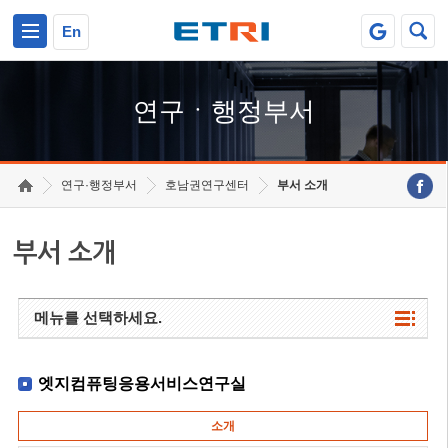
본문 바로가기
주요메뉴 바로가기
하단메뉴 바로가기
En
연구ㆍ행정부서
연구·행정부서
호남권연구센터
부서 소개
부서 소개
메뉴를 선택하세요.
엣지컴퓨팅응용서비스연구실
소개