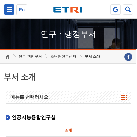
본문 바로가기
주요메뉴 바로가기
하단메뉴 바로가기
En
연구ㆍ행정부서
연구·행정부서
호남권연구센터
부서 소개
부서 소개
메뉴를 선택하세요.
인공지능융합연구실
소개