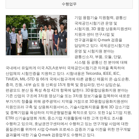
수행업무
기업 융합기술 지원협력, 광통신
국제공인시험기관 운영 및
시험지원, 3D 융합 상용화지원센터
지원과 센터 연구사업 및
연구결과물의 Q-mark 검증을
담당하고 있다. 국제공인시험기관
운영 및 시험지원 분야는
광통신소자, 부품, 모듈, 단말,
시스템 등 광통신 전 분야에 대해
국내에서 유일하게 미국 A2LA로부터 국제공인시험기관 자격을 획득하여
산업체의 시험인증을 지원하고 있다. 시험내용은 Telcordia, IEEE, IEC,
TIA/EIA, MIL-STD 등 66개 국제시험규격에 따른 광통신 제품의 온·습도순환,
충격, 진동, 내부 습도 등 신뢰성 15개 항목 및 중심파장, 반사·삽입손실,
편광모드 분산 등 특성 측정 42개 항목에 달한다. 3D융합상용화지원 분야는
기존 산업의 구조에 3차원 영상기술 또는 3차원 정보기술을 접목하여 새로운
부가가치 창출을 위해 광주광역시 지역을 거점으로 3D융합상용화지원센터
지원인프라 구축 및 상용화지원서비스, 기술사업화지원을 통해 3D 강소기업
및 중핵기업을 육성하여 지역균형발전을 목적으로 있다. 또한 1실 1기업 지원,
ETRI 신기술설명회 개최, 중소기업 지원활동에 대한 고객 만족도 조사를
수행하고 있으며, 호남권연구센터에서 수행하고 있는 연구개발 사업에 대한
품질관리를 위하여 사업 Q-mark 프로세스 검증과 기술 이전을 위한 연구개발
결과물에 대한 기술 Q-mark 검증업무도 수행하고 있다.