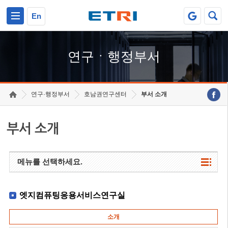
본문 바로가기
주요메뉴 바로가기
하단메뉴 바로가기
En
연구ㆍ행정부서
연구·행정부서
호남권연구센터
부서 소개
부서 소개
메뉴를 선택하세요.
엣지컴퓨팅응용서비스연구실
소개