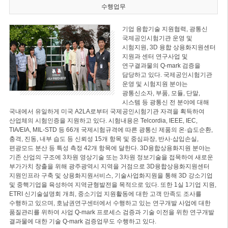
수행업무
기업 융합기술 지원협력, 광통신
국제공인시험기관 운영 및
시험지원, 3D 융합 상용화지원센터
지원과 센터 연구사업 및
연구결과물의 Q-mark 검증을
담당하고 있다. 국제공인시험기관
운영 및 시험지원 분야는
광통신소자, 부품, 모듈, 단말,
시스템 등 광통신 전 분야에 대해
국내에서 유일하게 미국 A2LA로부터 국제공인시험기관 자격을 획득하여
산업체의 시험인증을 지원하고 있다. 시험내용은 Telcordia, IEEE, IEC,
TIA/EIA, MIL-STD 등 66개 국제시험규격에 따른 광통신 제품의 온·습도순환,
충격, 진동, 내부 습도 등 신뢰성 15개 항목 및 중심파장, 반사·삽입손실,
편광모드 분산 등 특성 측정 42개 항목에 달한다. 3D융합상용화지원 분야는
기존 산업의 구조에 3차원 영상기술 또는 3차원 정보기술을 접목하여 새로운
부가가치 창출을 위해 광주광역시 지역을 거점으로 3D융합상용화지원센터
지원인프라 구축 및 상용화지원서비스, 기술사업화지원을 통해 3D 강소기업
및 중핵기업을 육성하여 지역균형발전을 목적으로 있다. 또한 1실 1기업 지원,
ETRI 신기술설명회 개최, 중소기업 지원활동에 대한 고객 만족도 조사를
수행하고 있으며, 호남권연구센터에서 수행하고 있는 연구개발 사업에 대한
품질관리를 위하여 사업 Q-mark 프로세스 검증과 기술 이전을 위한 연구개발
결과물에 대한 기술 Q-mark 검증업무도 수행하고 있다.