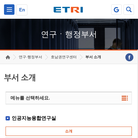
본문 바로가기
주요메뉴 바로가기
하단메뉴 바로가기
En
연구ㆍ행정부서
연구·행정부서
호남권연구센터
부서 소개
부서 소개
메뉴를 선택하세요.
인공지능융합연구실
소개