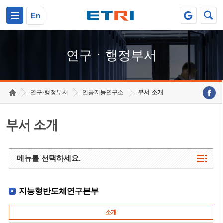
본문 바로가기
주요메뉴 바로가기
하단메뉴 바로가기
En
연구ㆍ행정부서
연구·행정부서
인공지능연구소
부서 소개
부서 소개
메뉴를 선택하세요.
지능형반도체연구본부
소개