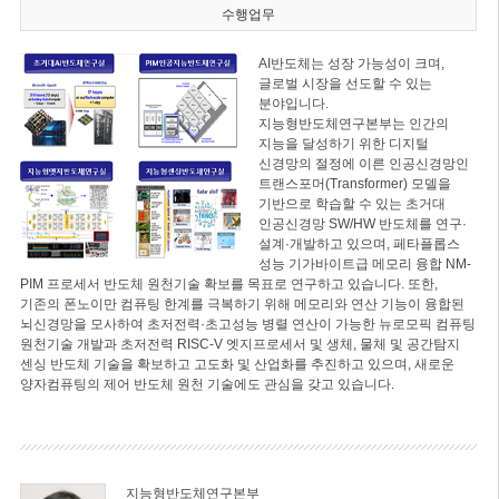
수행업무
AI반도체는 성장 가능성이 크며,
글로벌 시장을 선도할 수 있는
분야입니다.
지능형반도체연구본부는 인간의
지능을 달성하기 위한 디지털
신경망의 절정에 이른 인공신경망인
트랜스포머(Transformer) 모델을
기반으로 학습할 수 있는 초거대
인공신경망 SW/HW 반도체를 연구·
설계·개발하고 있으며, 페타플롭스
성능 기가바이트급 메모리 융합 NM-
PIM 프로세서 반도체 원천기술 확보를 목표로 연구하고 있습니다. 또한,
기존의 폰노이만 컴퓨팅 한계를 극복하기 위해 메모리와 연산 기능이 융합된
뇌신경망을 모사하여 초저전력·초고성능 병렬 연산이 가능한 뉴로모픽 컴퓨팅
원천기술 개발과 초저전력 RISC-V 엣지프로세서 및 생체, 물체 및 공간탐지
센싱 반도체 기술을 확보하고 고도화 및 산업화를 추진하고 있으며, 새로운
양자컴퓨팅의 제어 반도체 원천 기술에도 관심을 갖고 있습니다.
지능형반도체연구본부