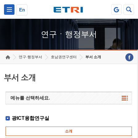
본문 바로가기
주요메뉴 바로가기
하단메뉴 바로가기
En
연구ㆍ행정부서
연구·행정부서
호남권연구센터
부서 소개
부서 소개
메뉴를 선택하세요.
광ICT융합연구실
소개