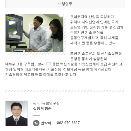
수행업무
호남권지역 산업을 육성하기
위하여 지역산업과 연계된 국가
로드맵 기반 전략형 기술 및 산업체
수요기반 기술 분야를
공동연구개발하고, 특허 시제품
제작 지원 등을 수행하고 있다.
또한 기술교류회 및 신기술설명회
운영을 통하여 상생협력
네트워크를 구축함으로써 ICT 융합 핵심기술을 지역산업체에 보급 확산하고,
현장 밀착형 애로기술지원, 기술상담, 정보제공 등을 통해 지역산업체
기술경쟁력 제고와 매출 증대를 도모하고 있다.
광ICT융합연구실
실장 박형준
062-970-6617
연락처