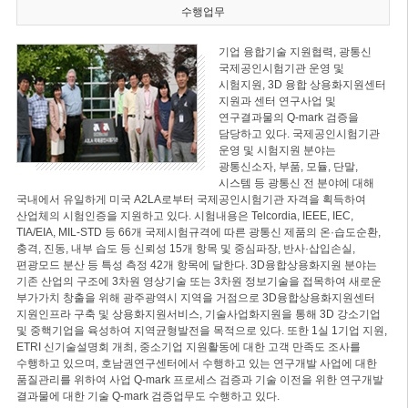
수행업무
기업 융합기술 지원협력, 광통신
국제공인시험기관 운영 및
시험지원, 3D 융합 상용화지원센터
지원과 센터 연구사업 및
연구결과물의 Q-mark 검증을
담당하고 있다. 국제공인시험기관
운영 및 시험지원 분야는
광통신소자, 부품, 모듈, 단말,
시스템 등 광통신 전 분야에 대해
국내에서 유일하게 미국 A2LA로부터 국제공인시험기관 자격을 획득하여
산업체의 시험인증을 지원하고 있다. 시험내용은 Telcordia, IEEE, IEC,
TIA/EIA, MIL-STD 등 66개 국제시험규격에 따른 광통신 제품의 온·습도순환,
충격, 진동, 내부 습도 등 신뢰성 15개 항목 및 중심파장, 반사·삽입손실,
편광모드 분산 등 특성 측정 42개 항목에 달한다. 3D융합상용화지원 분야는
기존 산업의 구조에 3차원 영상기술 또는 3차원 정보기술을 접목하여 새로운
부가가치 창출을 위해 광주광역시 지역을 거점으로 3D융합상용화지원센터
지원인프라 구축 및 상용화지원서비스, 기술사업화지원을 통해 3D 강소기업
및 중핵기업을 육성하여 지역균형발전을 목적으로 있다. 또한 1실 1기업 지원,
ETRI 신기술설명회 개최, 중소기업 지원활동에 대한 고객 만족도 조사를
수행하고 있으며, 호남권연구센터에서 수행하고 있는 연구개발 사업에 대한
품질관리를 위하여 사업 Q-mark 프로세스 검증과 기술 이전을 위한 연구개발
결과물에 대한 기술 Q-mark 검증업무도 수행하고 있다.