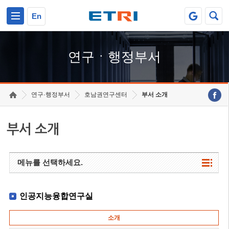
본문 바로가기
주요메뉴 바로가기
하단메뉴 바로가기
En
연구ㆍ행정부서
연구·행정부서
호남권연구센터
부서 소개
부서 소개
메뉴를 선택하세요.
인공지능융합연구실
소개