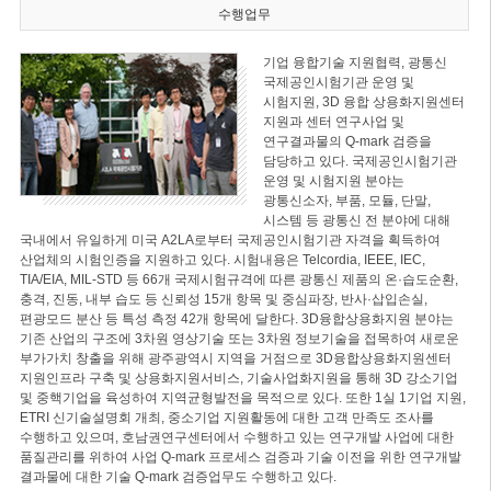
수행업무
기업 융합기술 지원협력, 광통신
국제공인시험기관 운영 및
시험지원, 3D 융합 상용화지원센터
지원과 센터 연구사업 및
연구결과물의 Q-mark 검증을
담당하고 있다. 국제공인시험기관
운영 및 시험지원 분야는
광통신소자, 부품, 모듈, 단말,
시스템 등 광통신 전 분야에 대해
국내에서 유일하게 미국 A2LA로부터 국제공인시험기관 자격을 획득하여
산업체의 시험인증을 지원하고 있다. 시험내용은 Telcordia, IEEE, IEC,
TIA/EIA, MIL-STD 등 66개 국제시험규격에 따른 광통신 제품의 온·습도순환,
충격, 진동, 내부 습도 등 신뢰성 15개 항목 및 중심파장, 반사·삽입손실,
편광모드 분산 등 특성 측정 42개 항목에 달한다. 3D융합상용화지원 분야는
기존 산업의 구조에 3차원 영상기술 또는 3차원 정보기술을 접목하여 새로운
부가가치 창출을 위해 광주광역시 지역을 거점으로 3D융합상용화지원센터
지원인프라 구축 및 상용화지원서비스, 기술사업화지원을 통해 3D 강소기업
및 중핵기업을 육성하여 지역균형발전을 목적으로 있다. 또한 1실 1기업 지원,
ETRI 신기술설명회 개최, 중소기업 지원활동에 대한 고객 만족도 조사를
수행하고 있으며, 호남권연구센터에서 수행하고 있는 연구개발 사업에 대한
품질관리를 위하여 사업 Q-mark 프로세스 검증과 기술 이전을 위한 연구개발
결과물에 대한 기술 Q-mark 검증업무도 수행하고 있다.