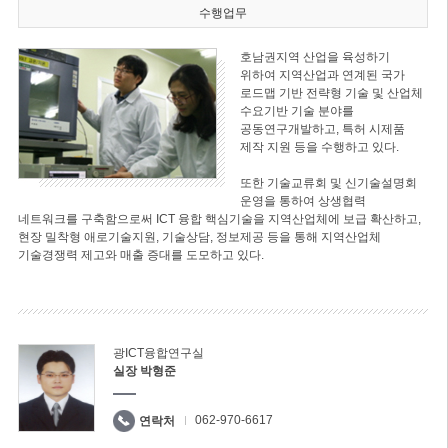
수행업무
호남권지역 산업을 육성하기
위하여 지역산업과 연계된 국가
로드맵 기반 전략형 기술 및 산업체
수요기반 기술 분야를
공동연구개발하고, 특허 시제품
제작 지원 등을 수행하고 있다.
또한 기술교류회 및 신기술설명회
운영을 통하여 상생협력
네트워크를 구축함으로써 ICT 융합 핵심기술을 지역산업체에 보급 확산하고,
현장 밀착형 애로기술지원, 기술상담, 정보제공 등을 통해 지역산업체
기술경쟁력 제고와 매출 증대를 도모하고 있다.
광ICT융합연구실
실장 박형준
062-970-6617
연락처