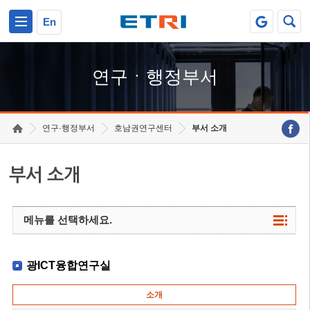
본문 바로가기
주요메뉴 바로가기
하단메뉴 바로가기
En
연구ㆍ행정부서
연구·행정부서
호남권연구센터
부서 소개
부서 소개
메뉴를 선택하세요.
광ICT융합연구실
소개