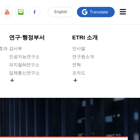
Translate
En
glish
연구·행정부서
ETRI 소개
급효과
감사부
인사말
인공지능연구소
연구원소개
피지컬AI연구소
연혁
입체통신연구소
조직도
공간미디어연구소
기타 공개정보
ADX융합연구소
원규 제·개정 예고
ICT전략연구소
연구원 고객헌장
인공지능안전연구소
ETRI CI
우주항공반도체전략연구단
주요업무연락처
대경권연구본부
찾아오시는길
호남권연구본부