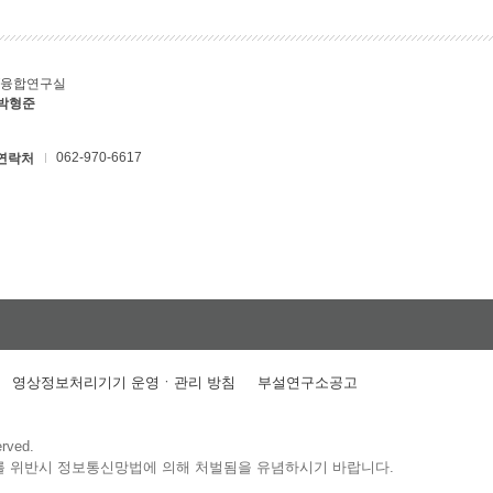
T융합연구실
 박형준
062-970-6617
연락처
영상정보처리기기 운영ㆍ관리 방침
부설연구소공고
erved.
를 위반시 정보통신망법에 의해 처벌됨을 유념하시기 바랍니다.