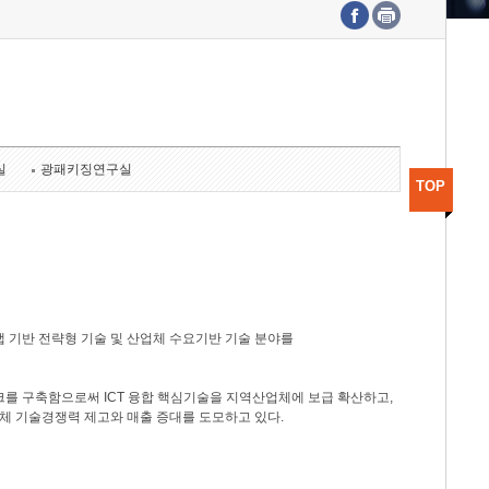
수도권연구본부
기획본부
사업화본부
행정본부
대외협력부
실
광패키징연구실
TOP
 기반 전략형 기술 및 산업체 수요기반 기술 분야를
를 구축함으로써 ICT 융합 핵심기술을 지역산업체에 보급 확산하고,
체 기술경쟁력 제고와 매출 증대를 도모하고 있다.