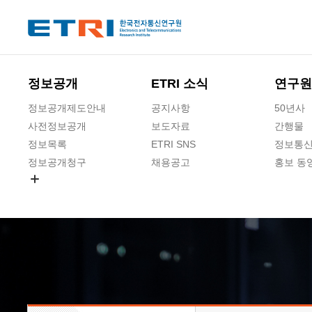
본문 바로가기
주요메뉴 바로가기
하단메뉴 바로가기
정보공개
ETRI 소식
연구원
정보공개제도안내
공지사항
50년사
사전정보공개
보도자료
간행물
정보목록
ETRI SNS
정보통신
정보공개청구
채용공고
홍보 동
경영공시
공공데이터개방
사업실명제