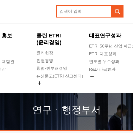
 홍보
클린 ETRI
대표연구성과
(윤리경영)
ETRI 50주년 산업 파
윤리헌장
ETRI 대표성과
인권경영
 체험관
연도별 우수성과
청렴·반부패경영
영상
R&D 파급효과
e-신문고(ETRI 신고센터)
지식공유플랫폼
공익신고
청렴포털 신고
고객의소리
연구ㆍ행정부서
수의계약 현황
부패징계 현황
감사결과공개