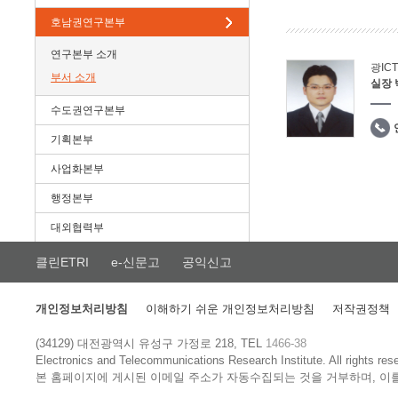
호남권연구본부
연구본부 소개
광IC
부서 소개
실장
수도권연구본부
기획본부
사업화본부
행정본부
대외협력부
클린ETRI
e-신문고
공익신고
개인정보처리방침
이해하기 쉬운 개인정보처리방침
저작권정책
(34129) 대전광역시 유성구 가정로 218, TEL
1466-38
Electronics and Telecommunications Research Institute.
All rights res
본 홈페이지에 게시된 이메일 주소가 자동수집되는 것을 거부하며, 이