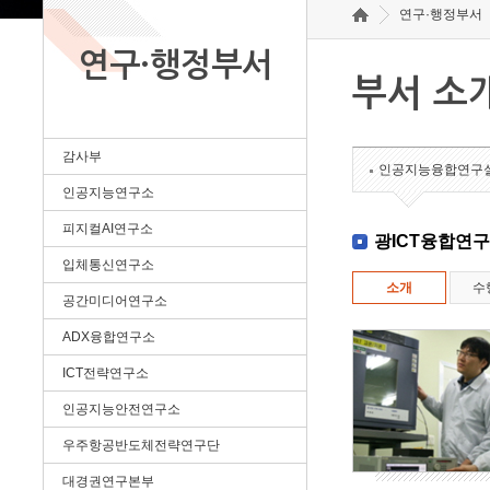
연구·행정부서
연구·행정부서
부서 소
감사부
인공지능융합연구
인공지능연구소
피지컬AI연구소
광ICT융합연
입체통신연구소
소개
수
공간미디어연구소
ADX융합연구소
ICT전략연구소
인공지능안전연구소
우주항공반도체전략연구단
대경권연구본부