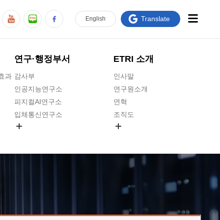
Translate
En
glish
연구·행정부서
ETRI 소개
급효과
감사부
인사말
인공지능연구소
연구원소개
피지컬AI연구소
연혁
입체통신연구소
조직도
공간미디어연구소
기타 공개정보
ADX융합연구소
원규 제·개정 예고
ICT전략연구소
연구원 고객헌장
인공지능안전연구소
ETRI CI
우주항공반도체전략연구단
주요업무연락처
대경권연구본부
찾아오시는길
호남권연구본부