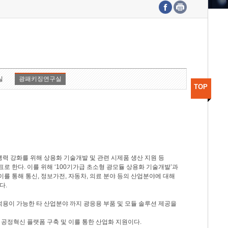
수도권연구본부
기획본부
사업화본부
행정본부
대외협력부
실
광패키징연구실
TOP
력 강화를 위해 상용화 기술개발 및 관련 시제품 생산 지원 등
 한다. 이를 위해 ‘100기가급 초소형 광모듈 상용화 기술개발’과
이를 통해 통신, 정보가전, 자동차, 의료 분야 등의 산업분야에 대해
다.
적용이 가능한 타 산업분야 까지 광응용 부품 및 모듈 솔루션 제공을
 공정혁신 플랫폼 구축 및 이를 통한 산업화 지원이다.