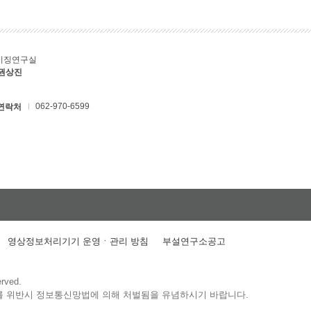
키징연구실
 권상진
062-970-6599
연락처
영상정보처리기기 운영ㆍ관리 방침
부설연구소공고
erved.
를 위반시 정보통신망법에 의해 처벌됨을 유념하시기 바랍니다.