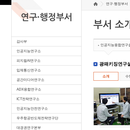
연구·행정부서
연구·행정부서
부서 소
감사부
인공지능융합연구
인공지능연구소
피지컬AI연구소
광패키징연구
입체통신연구소
소개
수
공간미디어연구소
ADX융합연구소
ICT전략연구소
인공지능안전연구소
우주항공반도체전략연구단
대경권연구본부