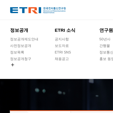
본문 바로가기
주요메뉴 바로가기
하단메뉴 바로가기
정보공개
ETRI 소식
연구원
정보공개제도안내
공지사항
50년사
사전정보공개
보도자료
간행물
정보목록
ETRI SNS
정보통신
정보공개청구
채용공고
홍보 동
경영공시
공공데이터개방
사업실명제