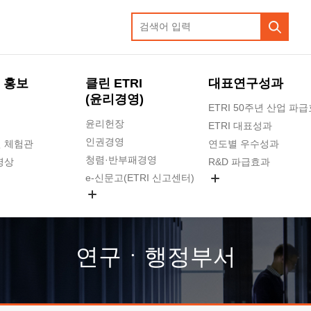
 홍보
클린 ETRI
대표연구성과
(윤리경영)
ETRI 50주년 산업 파
윤리헌장
ETRI 대표성과
인권경영
 체험관
연도별 우수성과
청렴·반부패경영
영상
R&D 파급효과
e-신문고(ETRI 신고센터)
지식공유플랫폼
공익신고
청렴포털 신고
고객의소리
연구ㆍ행정부서
수의계약 현황
부패징계 현황
감사결과공개