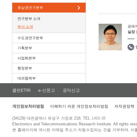
호남권연구본부
연구본부 소개
광패
부서 소개
실장
수도권연구본부
기획본부
사업화본부
행정본부
대외협력부
클린ETRI
e-신문고
공익신고
개인정보처리방침
이해하기 쉬운 개인정보처리방침
저작권정책
(34129) 대전광역시 유성구 가정로 218, TEL
1466-38
Electronics and Telecommunications Research Institute.
All rights res
본 홈페이지에 게시된 이메일 주소가 자동수집되는 것을 거부하며, 이