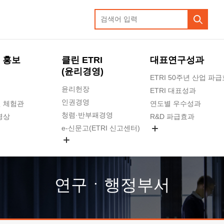
 홍보
클린 ETRI
대표연구성과
(윤리경영)
ETRI 50주년 산업 파
윤리헌장
ETRI 대표성과
인권경영
 체험관
연도별 우수성과
청렴·반부패경영
영상
R&D 파급효과
e-신문고(ETRI 신고센터)
지식공유플랫폼
공익신고
청렴포털 신고
고객의소리
연구ㆍ행정부서
수의계약 현황
부패징계 현황
감사결과공개