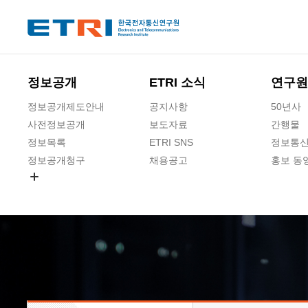
본문 바로가기
주요메뉴 바로가기
하단메뉴 바로가기
정보공개
ETRI 소식
연구원
정보공개제도안내
공지사항
50년사
사전정보공개
보도자료
간행물
정보목록
ETRI SNS
정보통신
정보공개청구
채용공고
홍보 동
경영공시
공공데이터개방
사업실명제