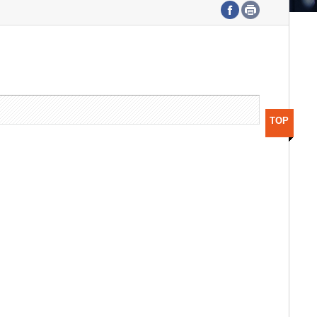
수도권연구본부
기획본부
사업화본부
행정본부
대외협력부
TOP