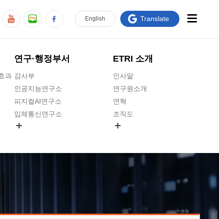
Translate
En
glish
연구·행정부서
ETRI 소개
급효과
감사부
인사말
인공지능연구소
연구원소개
피지컬AI연구소
연혁
입체통신연구소
조직도
공간미디어연구소
기타 공개정보
ADX융합연구소
원규 제·개정 예고
ICT전략연구소
연구원 고객헌장
인공지능안전연구소
ETRI CI
우주항공반도체전략연구단
주요업무연락처
대경권연구본부
찾아오시는길
호남권연구본부