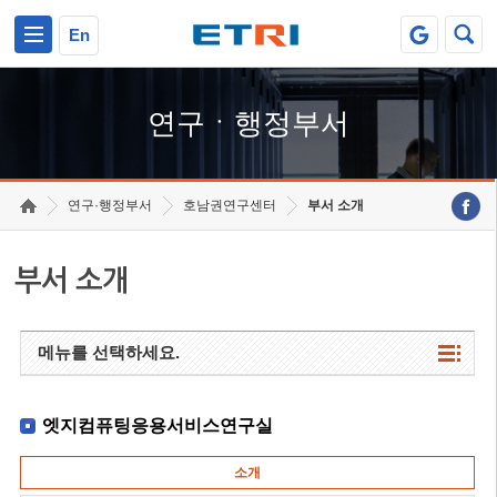
본문 바로가기
주요메뉴 바로가기
하단메뉴 바로가기
En
연구ㆍ행정부서
연구·행정부서
호남권연구센터
부서 소개
부서 소개
메뉴를 선택하세요.
엣지컴퓨팅응용서비스연구실
소개