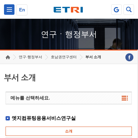
본문 바로가기
주요메뉴 바로가기
하단메뉴 바로가기
En
연구ㆍ행정부서
연구·행정부서
호남권연구센터
부서 소개
부서 소개
메뉴를 선택하세요.
엣지컴퓨팅응용서비스연구실
소개