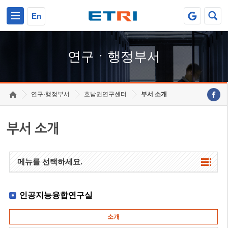
본문 바로가기
주요메뉴 바로가기
하단메뉴 바로가기
En
연구ㆍ행정부서
연구·행정부서
호남권연구센터
부서 소개
부서 소개
메뉴를 선택하세요.
인공지능융합연구실
소개