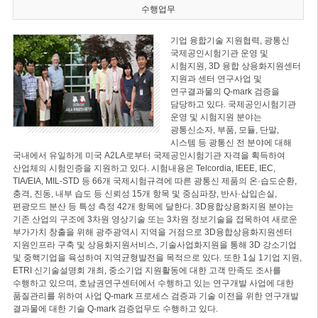
수행업무
기업 융합기술 지원협력, 광통신
국제공인시험기관 운영 및
시험지원, 3D 융합 상용화지원센터
지원과 센터 연구사업 및
연구결과물의 Q-mark 검증을
담당하고 있다. 국제공인시험기관
운영 및 시험지원 분야는
광통신소자, 부품, 모듈, 단말,
시스템 등 광통신 전 분야에 대해
국내에서 유일하게 미국 A2LA로부터 국제공인시험기관 자격을 획득하여
산업체의 시험인증을 지원하고 있다. 시험내용은 Telcordia, IEEE, IEC,
TIA/EIA, MIL-STD 등 66개 국제시험규격에 따른 광통신 제품의 온·습도순환,
충격, 진동, 내부 습도 등 신뢰성 15개 항목 및 중심파장, 반사·삽입손실,
편광모드 분산 등 특성 측정 42개 항목에 달한다. 3D융합상용화지원 분야는
기존 산업의 구조에 3차원 영상기술 또는 3차원 정보기술을 접목하여 새로운
부가가치 창출을 위해 광주광역시 지역을 거점으로 3D융합상용화지원센터
지원인프라 구축 및 상용화지원서비스, 기술사업화지원을 통해 3D 강소기업
및 중핵기업을 육성하여 지역균형발전을 목적으로 있다. 또한 1실 1기업 지원,
ETRI 신기술설명회 개최, 중소기업 지원활동에 대한 고객 만족도 조사를
수행하고 있으며, 호남권연구센터에서 수행하고 있는 연구개발 사업에 대한
품질관리를 위하여 사업 Q-mark 프로세스 검증과 기술 이전을 위한 연구개발
결과물에 대한 기술 Q-mark 검증업무도 수행하고 있다.