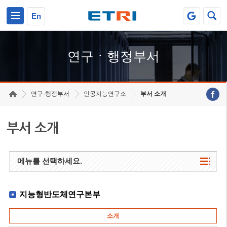
본문 바로가기
주요메뉴 바로가기
하단메뉴 바로가기
En
연구ㆍ행정부서
연구·행정부서
인공지능연구소
부서 소개
부서 소개
메뉴를 선택하세요.
지능형반도체연구본부
소개