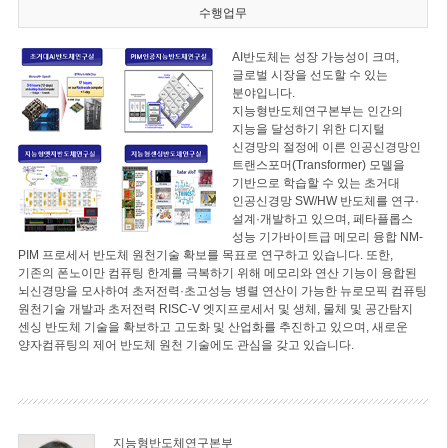
수행업무
AI반도체는 성장 가능성이 크며,
글로벌 시장을 선도할 수 있는
분야입니다.
지능형반도체연구본부는 인간의
지능을 달성하기 위한 디지털
신경망의 절정에 이른 인공신경망인
트랜스포머(Transformer) 모델을
기반으로 학습할 수 있는 초거대
인공신경망 SW/HW 반도체를 연구·
설계·개발하고 있으며, 페타플롭스
성능 기가바이트급 메모리 융합 NM-
PIM 프로세서 반도체 원천기술 확보를 목표로 연구하고 있습니다. 또한,
기존의 폰노이만 컴퓨팅 한계를 극복하기 위해 메모리와 연산 기능이 융합된
뇌신경망을 모사하여 초저전력·초고성능 병렬 연산이 가능한 뉴로모픽 컴퓨팅
원천기술 개발과 초저전력 RISC-V 엣지프로세서 및 생체, 물체 및 공간탐지
센싱 반도체 기술을 확보하고 고도화 및 산업화를 추진하고 있으며, 새로운
양자컴퓨팅의 제어 반도체 원천 기술에도 관심을 갖고 있습니다.
지능형반도체연구본부