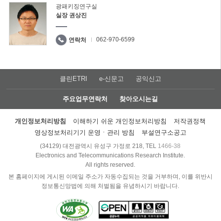
광패키징연구실
실장 권상진
062-970-6599
연락처
클린ETRI
e-신문고
공익신고
주요업무연락처
찾아오시는길
개인정보처리방침
이해하기 쉬운 개인정보처리방침
저작권정책
영상정보처리기기 운영ㆍ관리 방침
부설연구소공고
(34129) 대전광역시 유성구 가정로 218, TEL
1466-38
Electronics and Telecommunications Research Institute.
All rights reserved.
본 홈페이지에 게시된 이메일 주소가 자동수집되는 것을 거부하며, 이를 위반시
정보통신망법에 의해 처벌됨을 유념하시기 바랍니다.