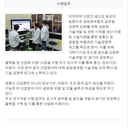
수행업무
지역전략 산업인 광산업 육성의
일환으로 광응용부품의 글로벌
경쟁력 강화를 위해 상용화
기술개발 및 관련 시제품 생산 지원
등 기술지원을 통한 광통신 및
광융합 부품관련 기술경쟁력
제고를 목표로 한다. 이를 위해
‘100기가급 초소형 광모듈 상용화
기술개발’과 ‘광기반 공정혁신
플랫폼 및 산업화 지원’ 사업을 수행 하고 있으며 이를 통해 통신, 정보가전,
자동차, 의료 분야 등의 산업분야에 대해 광응용부품 기술개발 성과 확산 및
기술 경쟁력 제고에 노력하고 있다.
광통신 산업뿐만 아니라 정보가전, 자동차, 조선 등과 같이 광모듈 적용이
가능한 타 산업분야 까지 광응용 부품 및 모듈 솔루션 제공을 목표로 하고
있다.
주요 연구개발 수행 업무는 초고속 광부품 및 광모듈 개발과 광기반 공정혁신
플랫폼 구축 및 이를 통한 산업화 지원이다.