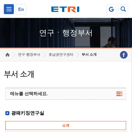
본문 바로가기
주요메뉴 바로가기
하단메뉴 바로가기
En
연구ㆍ행정부서
연구·행정부서
호남권연구센터
부서 소개
부서 소개
메뉴를 선택하세요.
광패키징연구실
소개