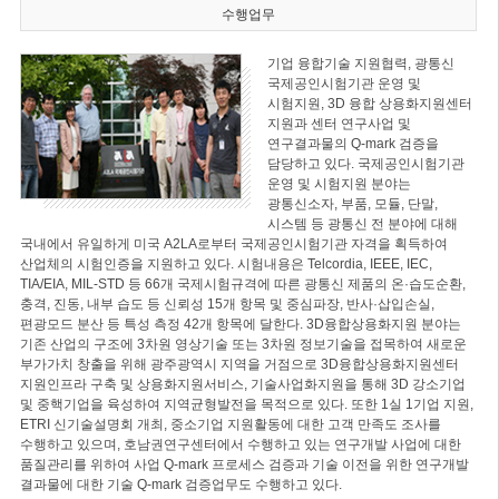
수행업무
기업 융합기술 지원협력, 광통신
국제공인시험기관 운영 및
시험지원, 3D 융합 상용화지원센터
지원과 센터 연구사업 및
연구결과물의 Q-mark 검증을
담당하고 있다. 국제공인시험기관
운영 및 시험지원 분야는
광통신소자, 부품, 모듈, 단말,
시스템 등 광통신 전 분야에 대해
국내에서 유일하게 미국 A2LA로부터 국제공인시험기관 자격을 획득하여
산업체의 시험인증을 지원하고 있다. 시험내용은 Telcordia, IEEE, IEC,
TIA/EIA, MIL-STD 등 66개 국제시험규격에 따른 광통신 제품의 온·습도순환,
충격, 진동, 내부 습도 등 신뢰성 15개 항목 및 중심파장, 반사·삽입손실,
편광모드 분산 등 특성 측정 42개 항목에 달한다. 3D융합상용화지원 분야는
기존 산업의 구조에 3차원 영상기술 또는 3차원 정보기술을 접목하여 새로운
부가가치 창출을 위해 광주광역시 지역을 거점으로 3D융합상용화지원센터
지원인프라 구축 및 상용화지원서비스, 기술사업화지원을 통해 3D 강소기업
및 중핵기업을 육성하여 지역균형발전을 목적으로 있다. 또한 1실 1기업 지원,
ETRI 신기술설명회 개최, 중소기업 지원활동에 대한 고객 만족도 조사를
수행하고 있으며, 호남권연구센터에서 수행하고 있는 연구개발 사업에 대한
품질관리를 위하여 사업 Q-mark 프로세스 검증과 기술 이전을 위한 연구개발
결과물에 대한 기술 Q-mark 검증업무도 수행하고 있다.