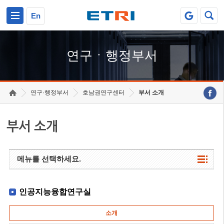
본문 바로가기
주요메뉴 바로가기
하단메뉴 바로가기
En
연구ㆍ행정부서
연구·행정부서
호남권연구센터
부서 소개
부서 소개
메뉴를 선택하세요.
인공지능융합연구실
소개