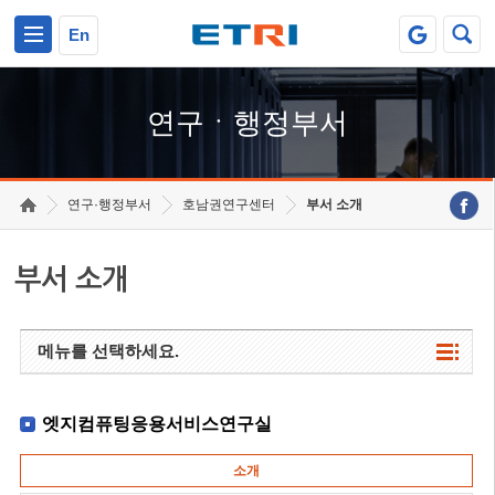
본문 바로가기
주요메뉴 바로가기
하단메뉴 바로가기
En
연구ㆍ행정부서
연구·행정부서
호남권연구센터
부서 소개
부서 소개
메뉴를 선택하세요.
엣지컴퓨팅응용서비스연구실
소개