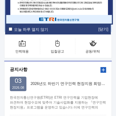
ETRI Insight
ETRI Journal
전자통신동향분석
ETRI 웹진
ETRI 간행물
전자도서관
[닫기]
오늘 하루 열지 않기
인력채용
입찰공고
공동/위탁
공지사항
03
2026년도 하반기 연구인력 현장지원 희망기업 신청/접수
2026.08
한국전자통신연구원(ETRI)은 ETRI 연구인력을 기업현장에
파견하여 현장수요에 맞추어 기술사업화를 지원하는 『연구인력
현장지원』프로그램을 운영하고 있습니다.이에 연구인력의
지원을 희망하는 중소.중견기업에서는 신청하여 주시기