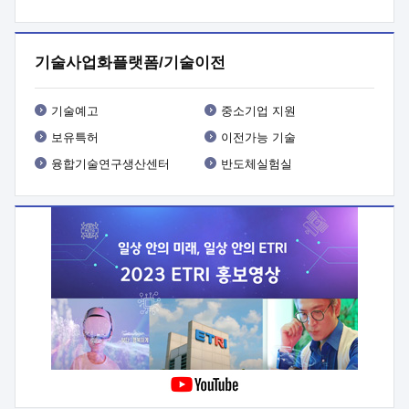
프로그램 개발
 상세이력ㅇ(붙 임1) 대상인력 A 상세이력ㅇ(붙
임2) 대상인력 B 상세이력
3. 신청방법 및 향후일정 등

신청방법: 이메일 (verdi@etri.re.kr)* <별첨양식>을 작성하여
기술사업화플랫폼/기술이전
제출
 문 의 처: ETRI사업화본부 기업성장지원부
기업성장지원전략실ㅇ오경석 책임 연구원 (T. 042-860-5076,
verdi@etri.re.kr)
 제출양식
ㅇ(별첨양식) ETRI연구인력
기술예고
중소기업 지원
현장지원 신청서 (기업)
보유특허
이전가능 기술
융합기술연구생산센터
반도체실험실