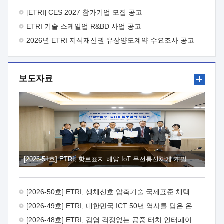
바랍니다.
2026년 8월 한국전자통신연구원장
1. 추진개요

추진목적: ETRI 인력을 기업현장에 파견. 기술지원을
[ETRI] CES 2027 참가기업 모집 공고
실시함으로써 ETRI 개발기술의 사업화를 지원하여
ETRI 기술 스케일업 R&BD 사업 공고
사업화성과를 극대화하고, 지원기업을 강견기업으로 육성하고자
함.
2026년 ETRI 지식재산권 유상양도계약 수요조사 공고
 신청자격: ETRI 협력기업 및 일반 ICT 중소기업*
협력기업: ETRI 창업/연구소기업, 기술이전/출자기업 등 ETRI
개발기술을 사업화하고자 하는 기업
 파견기간: 1년 이상
[최대 3년까지 연속지원 가능]* 연속지원은 지원완료 시점에서
보도자료
당해 지원실적과 차기 지원계획을 평가하여 결정
 기업부담:
연구인력 연봉기준 30 ~ 40%* (1년차) 연봉의 30%, (2 ~ 3년차)
연봉의 40%
 추진일정(1)희망기업 신청/접수(2)희망인력-
희망기업 매칭(3)현장조사/ 선정(심의)(4)협약체결(5)
기업파견8월 3일 ~ 14일
8월 17일 ~ 26일
9월초순
9월 중순
10월 이후* 상기일정은 희망인력-희망기업간 매칭 원활시를
가정한 것으로 상황에 따라 상당기간 일정이 지연될 수 있음. **
(1)희망인력-희망기업간 적합성이 낮다고 판단되거나, (2)
희망인력이 파견의사를 철회할 경우 후속 절차가 진행되지 않을
[2026-51호] ETRI, 항로표지 해양 IoT 무선통신체계 개발 나선다
수 있음.2. 현장지원 희망인력 및 상세이력
 희망인력
목록기술분야연구인력번호지원가능 기술반도체/
전자소자A반도체 소자(trasistor/diode) 제작 공정 전자소자 제작
[2026-50호] ETRI, 생체신호 압축기술 국제표준 채택...의료 AI 시대 연다
공정(FET / SBD 등 )유기물 반도체 소재 및 소자 설계, 합성 및
제작바이오센서 설계/제작토양/수질/가스 센서 설계/
[2026-49호] ETRI, 대한민국 ICT 50년 역사를 담은 온라인 50년사 공개
제작광소자응용B광 센서 및 응용 시스템시스템 제어 및 데이터
[2026-48호] ETRI, 감염 걱정없는 공중 터치 인터페이스 시대 연다
처리FPGA 제어, VHDL 프로그램 개발Labview, Python, C