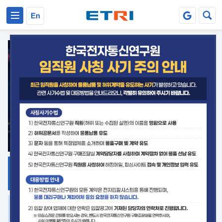
본문 바로가기
주요메뉴 바로가기
En
지식공유
ETRI 오픈소스
플랫폼
거버넌스 대응
발간자료