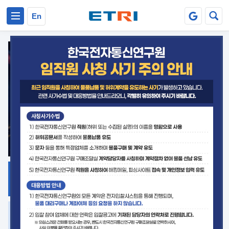
본문 바로가기
주요메뉴 바로가기
En
지식공유
ETRI 오픈소스
플랫폼
거버넌스 대응
발간자료