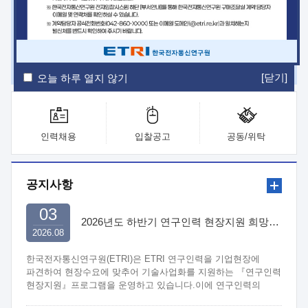
ETRI Insight
ETRI Journal
전자통신동향분석
ETRI 웹진
ETRI 간행물
전자도서관
[닫기]
오늘 하루 열지 않기
인력채용
입찰공고
공동/위탁
공지사항
03
2026년도 하반기 연구인력 현장지원 희망기업 신청/접수
2026.08
한국전자통신연구원(ETRI)은 ETRI 연구인력을 기업현장에
파견하여 현장수요에 맞추어 기술사업화를 지원하는 『연구인력
현장지원』프로그램을 운영하고 있습니다.이에 연구인력의
지원을 희망하는 중소.중견기업에서는 신청하여 주시기