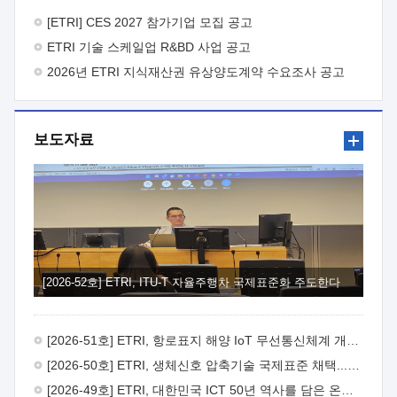
바랍니다.
2026년 8월 한국전자통신연구원장
1. 추진개요

추진목적: ETRI 인력을 기업현장에 파견. 기술지원을
[ETRI] CES 2027 참가기업 모집 공고
실시함으로써 ETRI 개발기술의 사업화를 지원하여
ETRI 기술 스케일업 R&BD 사업 공고
사업화성과를 극대화하고, 지원기업을 강견기업으로 육성하고자
함.
2026년 ETRI 지식재산권 유상양도계약 수요조사 공고
 신청자격: ETRI 협력기업 및 일반 ICT 중소기업*
협력기업: ETRI 창업/연구소기업, 기술이전/출자기업 등 ETRI
개발기술을 사업화하고자 하는 기업
 파견기간: 1년 이상
[최대 3년까지 연속지원 가능]* 연속지원은 지원완료 시점에서
보도자료
당해 지원실적과 차기 지원계획을 평가하여 결정
 기업부담:
연구인력 연봉기준 30 ~ 40%* (1년차) 연봉의 30%, (2 ~ 3년차)
연봉의 40%
 추진일정(1)희망기업 신청/접수(2)희망인력-
희망기업 매칭(3)현장조사/ 선정(심의)(4)협약체결(5)
기업파견8월 3일 ~ 14일
8월 17일 ~ 26일
9월초순
9월 중순
10월 이후* 상기일정은 희망인력-희망기업간 매칭 원활시를
가정한 것으로 상황에 따라 상당기간 일정이 지연될 수 있음. **
(1)희망인력-희망기업간 적합성이 낮다고 판단되거나, (2)
희망인력이 파견의사를 철회할 경우 후속 절차가 진행되지 않을
[2026-52호] ETRI, ITU-T 자율주행차 국제표준화 주도한다
수 있음.2. 현장지원 희망인력 및 상세이력
 희망인력
목록기술분야연구인력번호지원가능 기술반도체/
전자소자A반도체 소자(trasistor/diode) 제작 공정 전자소자 제작
[2026-51호] ETRI, 항로표지 해양 IoT 무선통신체계 개발 나선다
공정(FET / SBD 등 )유기물 반도체 소재 및 소자 설계, 합성 및
제작바이오센서 설계/제작토양/수질/가스 센서 설계/
[2026-50호] ETRI, 생체신호 압축기술 국제표준 채택...의료 AI 시대 연다
제작광소자응용B광 센서 및 응용 시스템시스템 제어 및 데이터
[2026-49호] ETRI, 대한민국 ICT 50년 역사를 담은 온라인 50년사 공개
처리FPGA 제어, VHDL 프로그램 개발Labview, Python, C