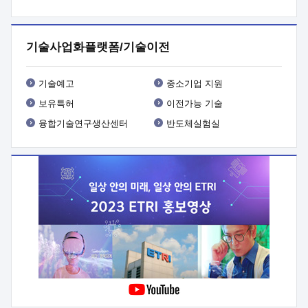
프로그램 개발
 상세이력ㅇ(붙 임1) 대상인력 A 상세이력ㅇ(붙
임2) 대상인력 B 상세이력
3. 신청방법 및 향후일정 등

신청방법: 이메일 (verdi@etri.re.kr)* <별첨양식>을 작성하여
기술사업화플랫폼/기술이전
제출
 문 의 처: ETRI사업화본부 기업성장지원부
기업성장지원전략실ㅇ오경석 책임 연구원 (T. 042-860-5076,
verdi@etri.re.kr)
 제출양식
ㅇ(별첨양식) ETRI연구인력
기술예고
중소기업 지원
현장지원 신청서 (기업)
보유특허
이전가능 기술
융합기술연구생산센터
반도체실험실