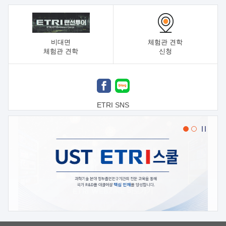
비대면
체험관 견학
체험관 견학
신청
ETRI SNS