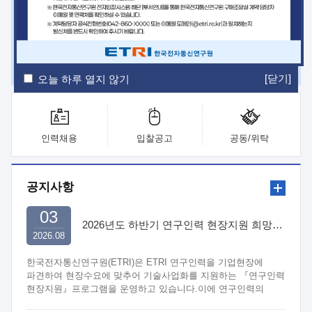
ETRI Insight
ETRI Journal
전자통신동향분석
ETRI 웹진
ETRI 간행물
전자도서관
[닫기]
오늘 하루 열지 않기
인력채용
입찰공고
공동/위탁
공지사항
03
2026년도 하반기 연구인력 현장지원 희망기업 신청/접수
2026.08
한국전자통신연구원(ETRI)은 ETRI 연구인력을 기업현장에
파견하여 현장수요에 맞추어 기술사업화를 지원하는 『연구인력
현장지원』프로그램을 운영하고 있습니다.이에 연구인력의
지원을 희망하는 중소.중견기업에서는 신청하여 주시기