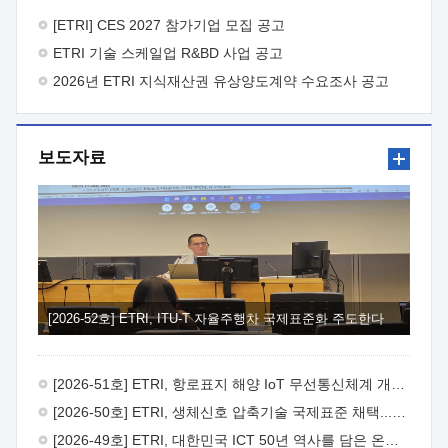
바랍니다.
2026년 8월 한국전자통신연구원장
1. 추진개요

추진목적: ETRI 인력을 기업현장에 파견. 기술지원을
[ETRI] CES 2027 참가기업 모집 공고
실시함으로써 ETRI 개발기술의 사업화를 지원하여
ETRI 기술 스케일업 R&BD 사업 공고
사업화성과를 극대화하고, 지원기업을 강견기업으로 육성하고자
함.
2026년 ETRI 지식재산권 유상양도계약 수요조사 공고
 신청자격: ETRI 협력기업 및 일반 ICT 중소기업*
협력기업: ETRI 창업/연구소기업, 기술이전/출자기업 등 ETRI
개발기술을 사업화하고자 하는 기업
 파견기간: 1년 이상
[최대 3년까지 연속지원 가능]* 연속지원은 지원완료 시점에서
보도자료
당해 지원실적과 차기 지원계획을 평가하여 결정
 기업부담:
연구인력 연봉기준 30 ~ 40%* (1년차) 연봉의 30%, (2 ~ 3년차)
연봉의 40%
 추진일정(1)희망기업 신청/접수(2)희망인력-
희망기업 매칭(3)현장조사/ 선정(심의)(4)협약체결(5)
기업파견8월 3일 ~ 14일
8월 17일 ~ 26일
9월초순
9월 중순
10월 이후* 상기일정은 희망인력-희망기업간 매칭 원활시를
가정한 것으로 상황에 따라 상당기간 일정이 지연될 수 있음. **
(1)희망인력-희망기업간 적합성이 낮다고 판단되거나, (2)
희망인력이 파견의사를 철회할 경우 후속 절차가 진행되지 않을
[2026-52호] ETRI, ITU-T 자율주행차 국제표준화 주도한다
수 있음.2. 현장지원 희망인력 및 상세이력
 희망인력
목록기술분야연구인력번호지원가능 기술반도체/
전자소자A반도체 소자(trasistor/diode) 제작 공정 전자소자 제작
[2026-51호] ETRI, 항로표지 해양 IoT 무선통신체계 개발 나선다
공정(FET / SBD 등 )유기물 반도체 소재 및 소자 설계, 합성 및
제작바이오센서 설계/제작토양/수질/가스 센서 설계/
[2026-50호] ETRI, 생체신호 압축기술 국제표준 채택...의료 AI 시대 연다
제작광소자응용B광 센서 및 응용 시스템시스템 제어 및 데이터
[2026-49호] ETRI, 대한민국 ICT 50년 역사를 담은 온라인 50년사 공개
처리FPGA 제어, VHDL 프로그램 개발Labview, Python, C