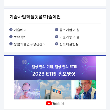
프로그램 개발
 상세이력ㅇ(붙 임1) 대상인력 A 상세이력ㅇ(붙
임2) 대상인력 B 상세이력
3. 신청방법 및 향후일정 등

신청방법: 이메일 (verdi@etri.re.kr)* <별첨양식>을 작성하여
기술사업화플랫폼/기술이전
제출
 문 의 처: ETRI사업화본부 기업성장지원부
기업성장지원전략실ㅇ오경석 책임 연구원 (T. 042-860-5076,
verdi@etri.re.kr)
 제출양식
ㅇ(별첨양식) ETRI연구인력
기술예고
중소기업 지원
현장지원 신청서 (기업)
보유특허
이전가능 기술
융합기술연구생산센터
반도체실험실