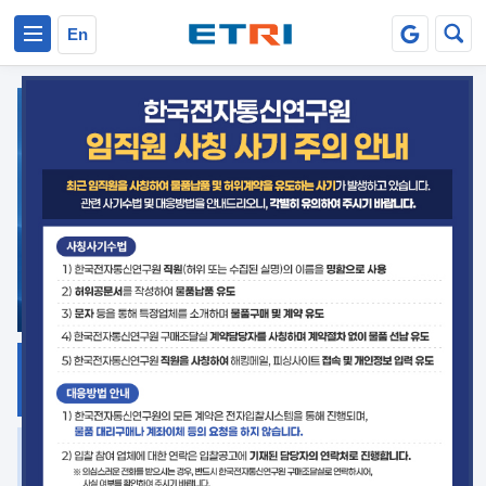
본문 바로가기
주요메뉴 바로가기
En
지식공유
ETRI 오픈소스
플랫폼
거버넌스 대응
발간자료