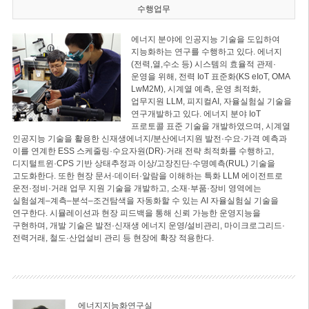
수행업무
에너지 분야에 인공지능 기술을 도입하여
지능화하는 연구를 수행하고 있다. 에너지
(전력,열,수소 등) 시스템의 효율적 관제·
운영을 위해, 전력 IoT 표준화(KS eIoT, OMA
LwM2M), 시계열 예측, 운영 최적화,
업무지원 LLM, 피지컬AI, 자율실험실 기술을
연구개발하고 있다. 에너지 분야 IoT
프로토콜 표준 기술을 개발하였으며, 시계열
인공지능 기술을 활용한 신재생에너지/분산에너지원 발전·수요·가격 예측과
이를 연계한 ESS 스케줄링·수요자원(DR)·거래 전략 최적화를 수행하고,
디지털트윈·CPS 기반 상태추정과 이상/고장진단·수명예측(RUL) 기술을
고도화한다. 또한 현장 문서·데이터·알람을 이해하는 특화 LLM 에이전트로
운전·정비·거래 업무 지원 기술을 개발하고, 소재·부품·장비 영역에는
실험설계–계측–분석–조건탐색을 자동화할 수 있는 AI 자율실험실 기술을
연구한다. 시뮬레이션과 현장 피드백을 통해 신뢰 가능한 운영지능을
구현하며, 개발 기술은 발전·신재생 에너지 운영/설비관리, 마이크로그리드·
전력거래, 철도·산업설비 관리 등 현장에 확장 적용한다.
에너지지능화연구실