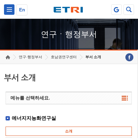
본문 바로가기
주요메뉴 바로가기
하단메뉴 바로가기
En
연구ㆍ행정부서
연구·행정부서
호남권연구센터
부서 소개
부서 소개
메뉴를 선택하세요.
에너지지능화연구실
소개