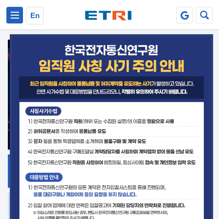
본문 바로가기
주요메뉴 바로가기
En
지식공유
ETRI 오픈소스
플랫폼
거버넌스 대응
발간자료