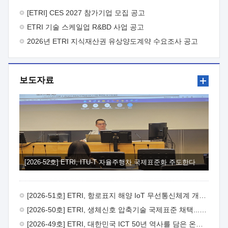
바랍니다.
2026년 8월 한국전자통신연구원장
1. 추진개요

추진목적: ETRI 인력을 기업현장에 파견. 기술지원을
[ETRI] CES 2027 참가기업 모집 공고
실시함으로써 ETRI 개발기술의 사업화를 지원하여
ETRI 기술 스케일업 R&BD 사업 공고
사업화성과를 극대화하고, 지원기업을 강견기업으로 육성하고자
함.
2026년 ETRI 지식재산권 유상양도계약 수요조사 공고
 신청자격: ETRI 협력기업 및 일반 ICT 중소기업*
협력기업: ETRI 창업/연구소기업, 기술이전/출자기업 등 ETRI
개발기술을 사업화하고자 하는 기업
 파견기간: 1년 이상
[최대 3년까지 연속지원 가능]* 연속지원은 지원완료 시점에서
보도자료
당해 지원실적과 차기 지원계획을 평가하여 결정
 기업부담:
연구인력 연봉기준 30 ~ 40%* (1년차) 연봉의 30%, (2 ~ 3년차)
연봉의 40%
 추진일정(1)희망기업 신청/접수(2)희망인력-
희망기업 매칭(3)현장조사/ 선정(심의)(4)협약체결(5)
기업파견8월 3일 ~ 14일
8월 17일 ~ 26일
9월초순
9월 중순
10월 이후* 상기일정은 희망인력-희망기업간 매칭 원활시를
가정한 것으로 상황에 따라 상당기간 일정이 지연될 수 있음. **
(1)희망인력-희망기업간 적합성이 낮다고 판단되거나, (2)
희망인력이 파견의사를 철회할 경우 후속 절차가 진행되지 않을
[2026-52호] ETRI, ITU-T 자율주행차 국제표준화 주도한다
수 있음.2. 현장지원 희망인력 및 상세이력
 희망인력
목록기술분야연구인력번호지원가능 기술반도체/
전자소자A반도체 소자(trasistor/diode) 제작 공정 전자소자 제작
[2026-51호] ETRI, 항로표지 해양 IoT 무선통신체계 개발 나선다
공정(FET / SBD 등 )유기물 반도체 소재 및 소자 설계, 합성 및
제작바이오센서 설계/제작토양/수질/가스 센서 설계/
[2026-50호] ETRI, 생체신호 압축기술 국제표준 채택...의료 AI 시대 연다
제작광소자응용B광 센서 및 응용 시스템시스템 제어 및 데이터
[2026-49호] ETRI, 대한민국 ICT 50년 역사를 담은 온라인 50년사 공개
처리FPGA 제어, VHDL 프로그램 개발Labview, Python, C