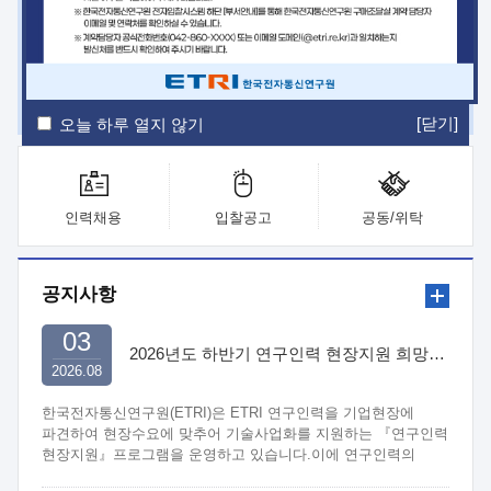
ETRI Insight
ETRI Journal
전자통신동향분석
ETRI 웹진
ETRI 간행물
전자도서관
[닫기]
오늘 하루 열지 않기
인력채용
입찰공고
공동/위탁
공지사항
03
2026년도 하반기 연구인력 현장지원 희망기업 신청/접수
2026.08
한국전자통신연구원(ETRI)은 ETRI 연구인력을 기업현장에
파견하여 현장수요에 맞추어 기술사업화를 지원하는 『연구인력
현장지원』프로그램을 운영하고 있습니다.이에 연구인력의
지원을 희망하는 중소.중견기업에서는 신청하여 주시기