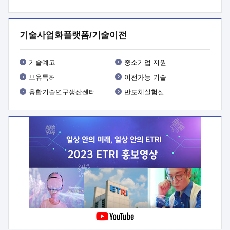
프로그램 개발
 상세이력ㅇ(붙 임1) 대상인력 A 상세이력ㅇ(붙
임2) 대상인력 B 상세이력
3. 신청방법 및 향후일정 등

신청방법: 이메일 (verdi@etri.re.kr)* <별첨양식>을 작성하여
기술사업화플랫폼/기술이전
제출
 문 의 처: ETRI사업화본부 기업성장지원부
기업성장지원전략실ㅇ오경석 책임 연구원 (T. 042-860-5076,
verdi@etri.re.kr)
 제출양식
ㅇ(별첨양식) ETRI연구인력
기술예고
중소기업 지원
현장지원 신청서 (기업)
보유특허
이전가능 기술
융합기술연구생산센터
반도체실험실