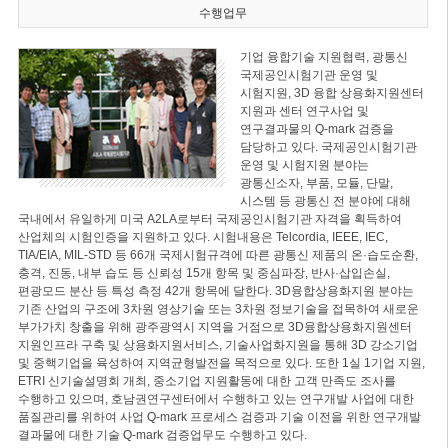
수행업무
기업 융합기술 지원협력, 광통신
국제공인시험기관 운영 및
시험지원, 3D 융합 상용화지원센터
지원과 센터 연구사업 및
연구결과물의 Q-mark 검증을
담당하고 있다. 국제공인시험기관
운영 및 시험지원 분야는
광통신소자, 부품, 모듈, 단말,
시스템 등 광통신 전 분야에 대해
국내에서 유일하게 미국 A2LA로부터 국제공인시험기관 자격을 획득하여
산업체의 시험인증을 지원하고 있다. 시험내용은 Telcordia, IEEE, IEC,
TIA/EIA, MIL-STD 등 66개 국제시험규격에 따른 광통신 제품의 온·습도순환,
충격, 진동, 내부 습도 등 신뢰성 15개 항목 및 중심파장, 반사·삽입손실,
편광모드 분산 등 특성 측정 42개 항목에 달한다. 3D융합상용화지원 분야는
기존 산업의 구조에 3차원 영상기술 또는 3차원 정보기술을 접목하여 새로운
부가가치 창출을 위해 광주광역시 지역을 거점으로 3D융합상용화지원센터
지원인프라 구축 및 상용화지원서비스, 기술사업화지원을 통해 3D 강소기업
및 중핵기업을 육성하여 지역균형발전을 목적으로 있다. 또한 1실 1기업 지원,
ETRI 신기술설명회 개최, 중소기업 지원활동에 대한 고객 만족도 조사를
수행하고 있으며, 호남권연구센터에서 수행하고 있는 연구개발 사업에 대한
품질관리를 위하여 사업 Q-mark 프로세스 검증과 기술 이전을 위한 연구개발
결과물에 대한 기술 Q-mark 검증업무도 수행하고 있다.