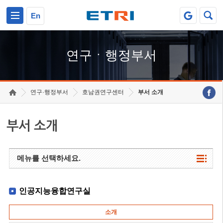
본문 바로가기
주요메뉴 바로가기
하단메뉴 바로가기
En
연구ㆍ행정부서
연구·행정부서
호남권연구센터
부서 소개
부서 소개
메뉴를 선택하세요.
인공지능융합연구실
소개