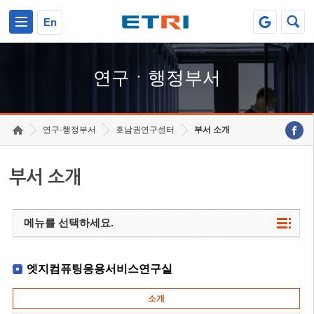
본문 바로가기
주요메뉴 바로가기
하단메뉴 바로가기
En
연구ㆍ행정부서
연구·행정부서
호남권연구센터
부서 소개
부서 소개
메뉴를 선택하세요.
엣지컴퓨팅응용서비스연구실
소개